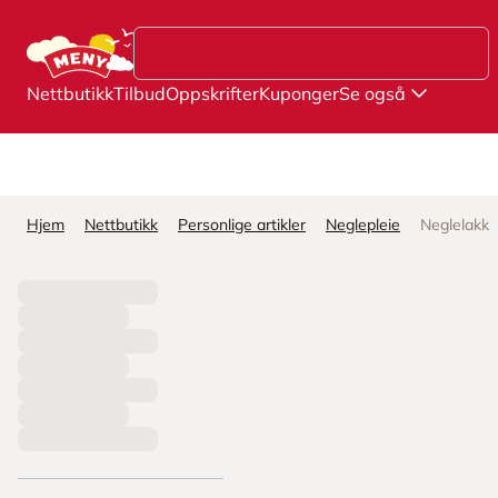
Hopp til hovedinnhold
Nettbutikk
Tilbud
Oppskrifter
Kuponger
Se også
Hjem
Nettbutikk
Personlige artikler
Neglepleie
Neglelakk