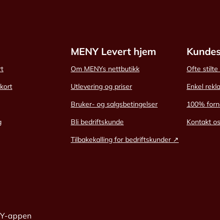
MENY Levert hjem
Kundes
rt
Om MENYs nettbutikk
Ofte stilt
skort
Utlevering og priser
Enkel rekl
Bruker- og salgsbetingelser
100% forn
g
Bli bedriftskunde
Kontakt o
Tilbakekalling for bedriftskunder ↗
NY-appen