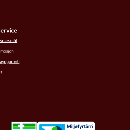
ervice
e spørsmål
amasjon
øydgaranti
ss