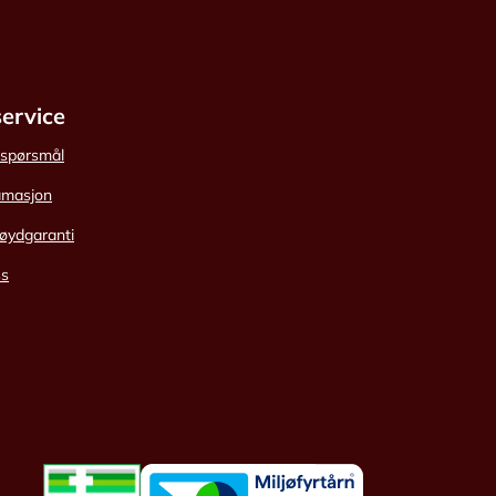
ervice
e spørsmål
amasjon
øydgaranti
ss