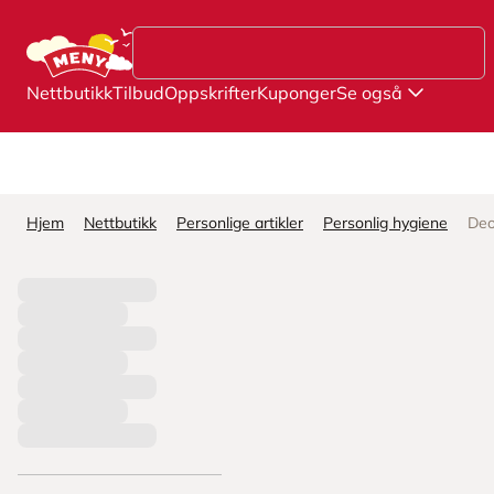
Hopp til hovedinnhold
Nettbutikk
Tilbud
Oppskrifter
Kuponger
Se også
Hjem
Nettbutikk
Personlige artikler
Personlig hygiene
Deo