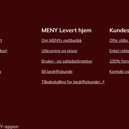
MENY Levert hjem
Kundes
rt
Om MENYs nettbutikk
Ofte stilt
skort
Utlevering og priser
Enkel rekl
Bruker- og salgsbetingelser
100% forn
g
Bli bedriftskunde
Kontakt o
Tilbakekalling for bedriftskunder ↗
NY-appen