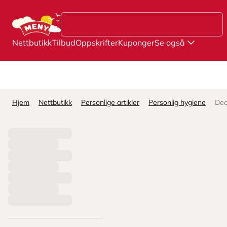
Hopp til hovedinnhold
Nettbutikk
Tilbud
Oppskrifter
Kuponger
Se også
Hjem
Nettbutikk
Personlige artikler
Personlig hygiene
Deo