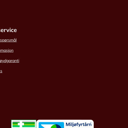
ervice
e spørsmål
amasjon
øydgaranti
ss