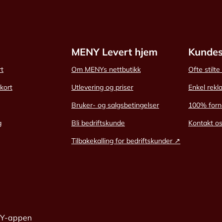
MENY Levert hjem
Kundes
rt
Om MENYs nettbutikk
Ofte stilt
skort
Utlevering og priser
Enkel rekl
Bruker- og salgsbetingelser
100% forn
g
Bli bedriftskunde
Kontakt o
Tilbakekalling for bedriftskunder ↗
NY-appen