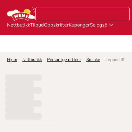
Hopp til hovedinnhold
Nettbutikk
Tilbud
Oppskrifter
Kuponger
Se også
Hjem
Nettbutikk
Personlige artikler
Sminke
Leppestift