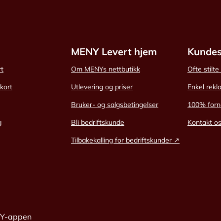
MENY Levert hjem
Kundes
rt
Om MENYs nettbutikk
Ofte stilt
skort
Utlevering og priser
Enkel rekl
Bruker- og salgsbetingelser
100% forn
g
Bli bedriftskunde
Kontakt o
Tilbakekalling for bedriftskunder ↗
NY-appen