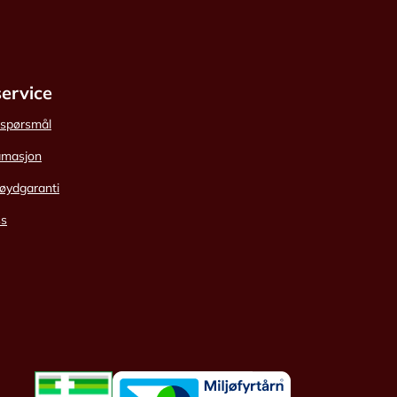
ervice
e spørsmål
amasjon
øydgaranti
ss