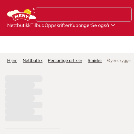
Hopp til hovedinnhold
Nettbutikk
Tilbud
Oppskrifter
Kuponger
Se også
Hjem
Nettbutikk
Personlige artikler
Sminke
Øyenskygge