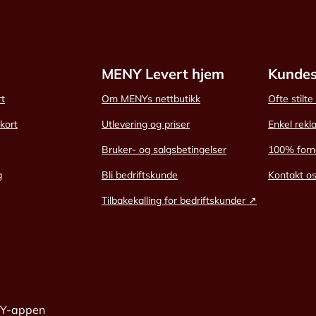
MENY Levert hjem
Kundes
rt
Om MENYs nettbutikk
Ofte stilt
skort
Utlevering og priser
Enkel rekl
Bruker- og salgsbetingelser
100% forn
g
Bli bedriftskunde
Kontakt o
Tilbakekalling for bedriftskunder ↗
NY-appen