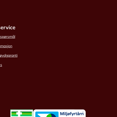
ervice
e spørsmål
amasjon
øydgaranti
ss