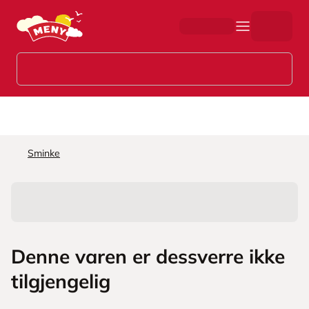
Hopp til hovedinnhold
Sminke
Denne varen er dessverre ikke
tilgjengelig
L