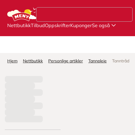
Hopp til hovedinnhold
Nettbutikk
Tilbud
Oppskrifter
Kuponger
Se også
Hjem
Nettbutikk
Personlige artikler
Tannpleie
Tanntråd