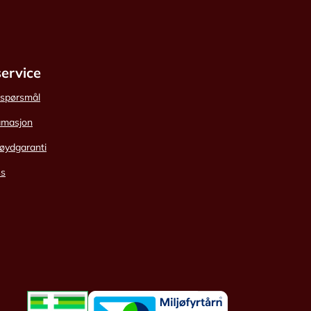
ervice
e spørsmål
amasjon
øydgaranti
ss