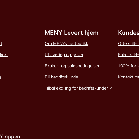
MENY Levert hjem
Kundes
rt
Om MENYs nettbutikk
Ofte stilt
skort
Utlevering og priser
Enkel rekl
Bruker- og salgsbetingelser
100% forn
g
Bli bedriftskunde
Kontakt o
Tilbakekalling for bedriftskunder ↗
NY-appen