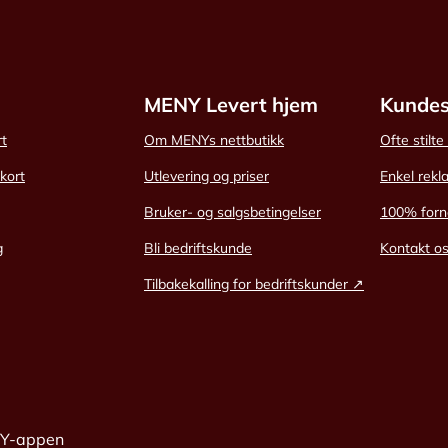
MENY Levert hjem
Kundes
rt
Om MENYs nettbutikk
Ofte stilt
skort
Utlevering og priser
Enkel rekl
Bruker- og salgsbetingelser
100% forn
g
Bli bedriftskunde
Kontakt o
Tilbakekalling for bedriftskunder ↗
NY-appen