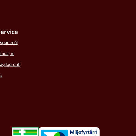
ervice
e spørsmål
amasjon
øydgaranti
ss