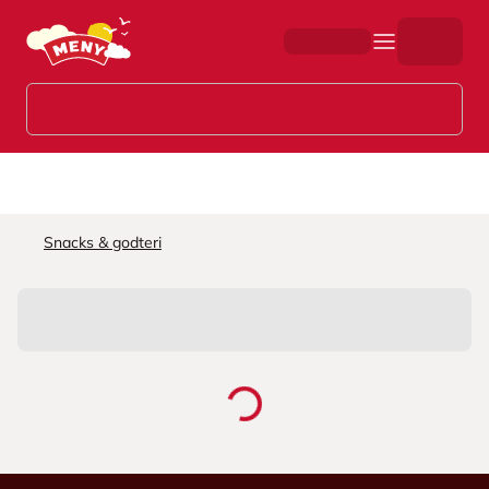
Hopp til hovedinnhold
Snacks & godteri