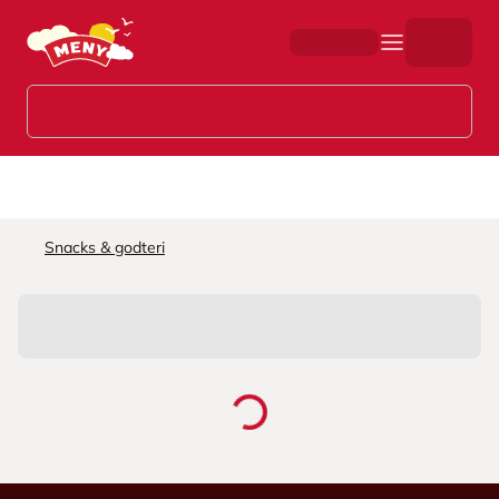
Hopp til hovedinnhold
Snacks & godteri