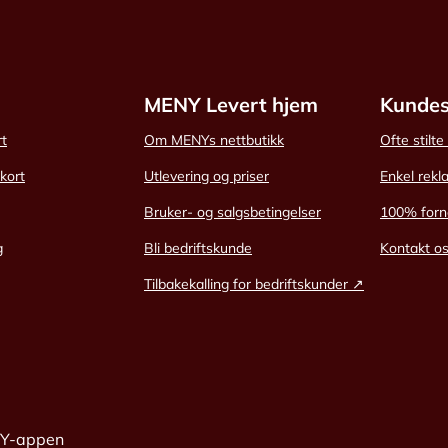
MENY Levert hjem
Kundes
rt
Om MENYs nettbutikk
Ofte stilt
skort
Utlevering og priser
Enkel rekl
Bruker- og salgsbetingelser
100% forn
g
Bli bedriftskunde
Kontakt o
Tilbakekalling for bedriftskunder ↗
NY-appen