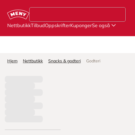
Hopp til hovedinnhold
Nettbutikk
Tilbud
Oppskrifter
Kuponger
Se også
Hjem
Nettbutikk
Snacks & godteri
Godteri