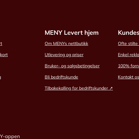
MENY Levert hjem
Kundes
rt
Om MENYs nettbutikk
Ofte stilt
skort
Utlevering og priser
Enkel rekl
Bruker- og salgsbetingelser
100% forn
g
Bli bedriftskunde
Kontakt o
Tilbakekalling for bedriftskunder ↗
NY-appen