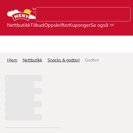
Hopp til hovedinnhold
Nettbutikk
Tilbud
Oppskrifter
Kuponger
Se også
Hjem
Nettbutikk
Snacks & godteri
Godteri