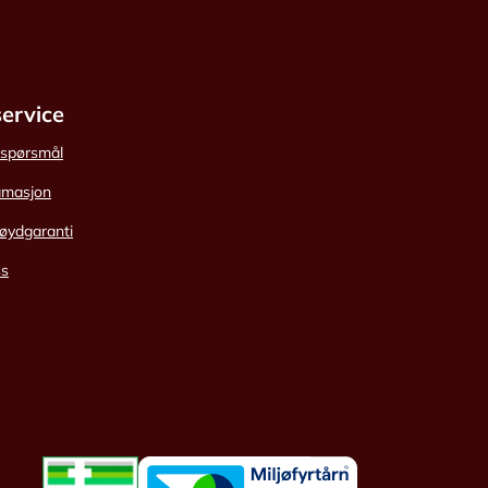
ervice
e spørsmål
amasjon
øydgaranti
ss