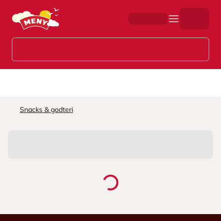
Hopp til hovedinnhold
Snacks & godteri