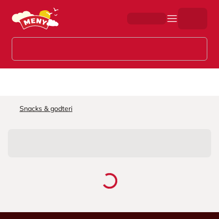
Hopp til hovedinnhold
Snacks & godteri