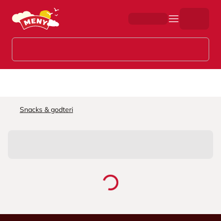
Hopp til hovedinnhold
Snacks & godteri