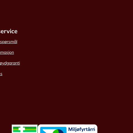
ervice
e spørsmål
amasjon
øydgaranti
ss