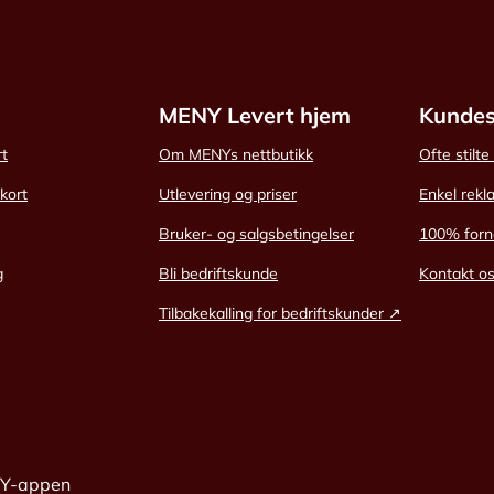
MENY Levert hjem
Kundes
rt
Om MENYs nettbutikk
Ofte stilt
skort
Utlevering og priser
Enkel rekl
Bruker- og salgsbetingelser
100% forn
g
Bli bedriftskunde
Kontakt o
Tilbakekalling for bedriftskunder ↗
NY-appen