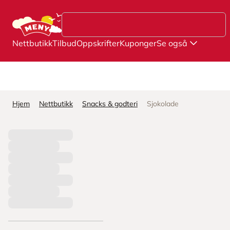
Hopp til hovedinnhold
Nettbutikk
Tilbud
Oppskrifter
Kuponger
Se også
Hjem
Nettbutikk
Snacks & godteri
Sjokolade