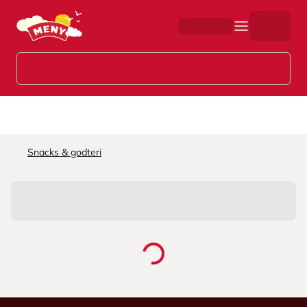
Hopp til hovedinnhold
Snacks & godteri