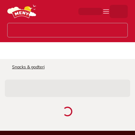
Hopp til hovedinnhold
Snacks & godteri