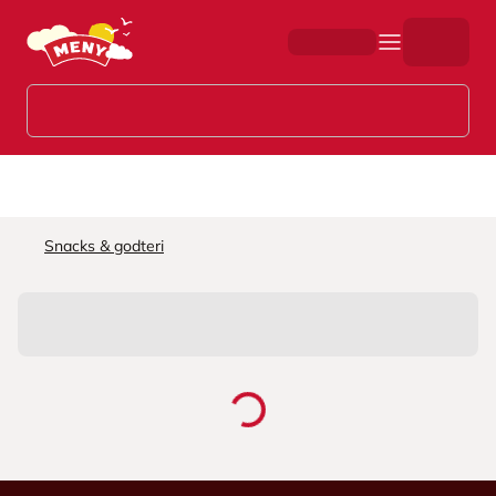
Hopp til hovedinnhold
Snacks & godteri