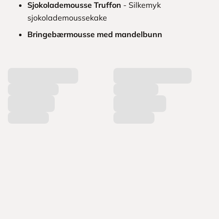
Sjokolademousse Truffon
- Silkemyk
sjokolademoussekake
Bringebærmousse med mandelbunn
L
a
s
t
e
r
p
r
o
d
u
k
t
e