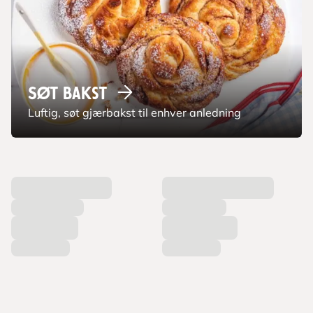
Søt
bakst
Luftig, søt gjærbakst til enhver anledning
L
a
s
t
e
r
p
r
o
d