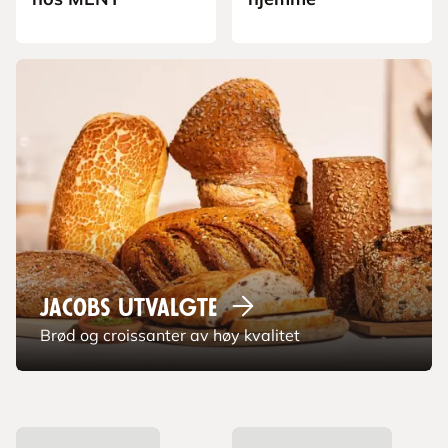
Jacobs
Utvalgte
Brød og croissanter av høy kvalitet
L
a