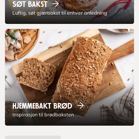
Søt
bakst
Luftig, søt gjærbakst til enhver anledning
Hjemmebakt
brød
Inspirasjon til brødbaksten
L
a