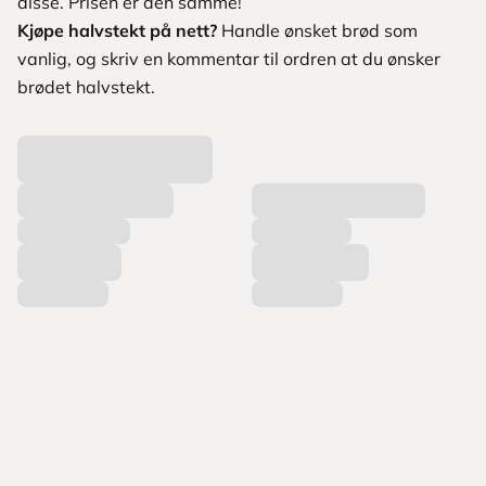
disse. Prisen er den samme!
Kjøpe halvstekt på nett?
Handle ønsket brød som
vanlig, og skriv en kommentar til ordren at du ønsker
brødet halvstekt.
L
a
s
t
e
r
p
r
o
d
u
k
t
e
r