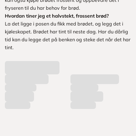
fryseren til du har behov for brød.
Hvordan tiner jeg et halvstekt, frossent brød?
La det ligge i posen du fikk med brødet, og legg det i
kjøleskapet. Brødet har tint til neste dag. Har du dårlig
tid kan du legge det på benken og steke det når det har
tint.
L
a
s
t
e
r
p
r
o
d
u
k