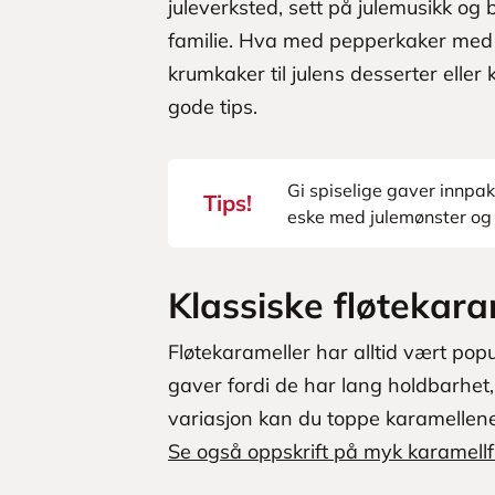
juleverksted, sett på julemusikk o
familie. Hva med pepperkaker med
krumkaker til julens desserter eller
gode tips.
Gi spiselige gaver innpakk
Tips!
eske med julemønster og 
Klassiske fløtekara
Fløtekarameller har alltid vært po
gaver fordi de har lang holdbarhet, 
variasjon kan du toppe karamellene
Se også oppskrift på myk karamell