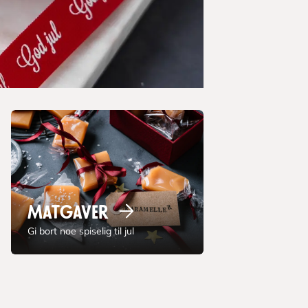
Matgaver
Gi bort noe spiselig til jul