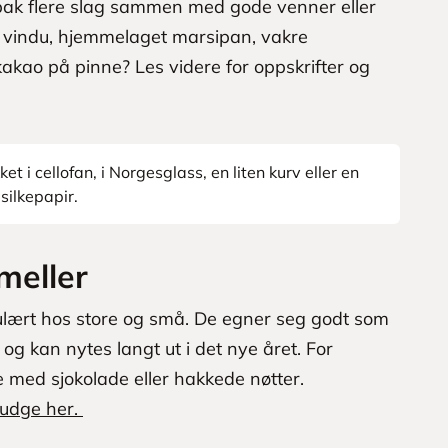
g bak flere slag sammen med gode venner eller
 vindu, hjemmelaget marsipan, vakre
 kakao på pinne? Les videre for oppskrifter og
et i cellofan, i Norgesglass, en liten kurv eller en
silkepapir.
meller
pulært hos store og små. De egner seg godt som
og kan nytes langt ut i det nye året. For
 med sjokolade eller hakkede nøtter.
fudge her.