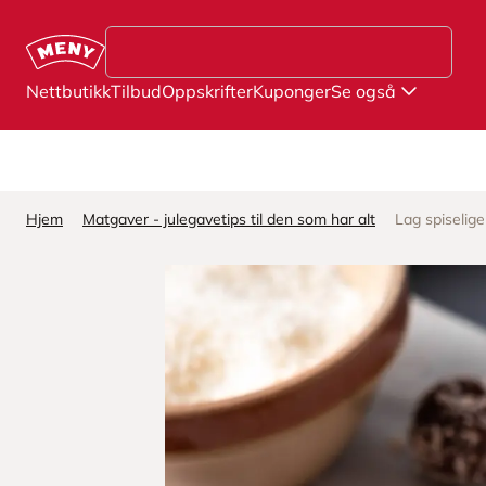
Hopp til hovedinnhold
Nettbutikk
Tilbud
Oppskrifter
Kuponger
Se også
Hjem
Matgaver - julegavetips til den som har alt
Lag spiselige