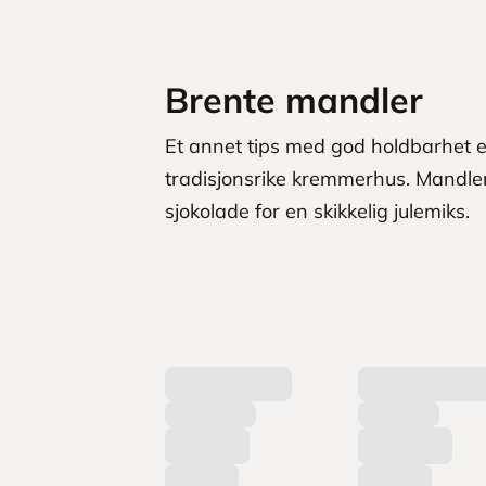
Brente mandler
Et annet tips med god holdbarhet e
tradisjonsrike kremmerhus. Mandl
sjokolade for en skikkelig julemiks.
L
a
s
t
e
r