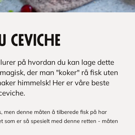
u ceviche
lurer på hvordan du kan lage dette
t magisk, der man "koker" rå fisk uten
smaker himmelsk! Her er våre beste
 ceviche.
ss, men denne måten å tilberede fisk på har
 det som er så spesielt med denne retten - måten