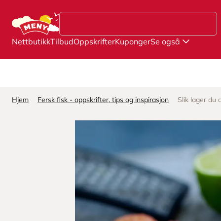
Hopp til hovedinnhold
Nettbutikk
Tilbud
Oppskrifter
Kuponger
Se også
Hjem
Fersk fisk - oppskrifter, tips og inspirasjon
Slik lager du 