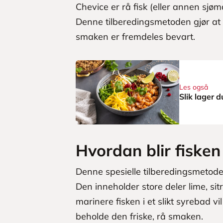
Chevice er rå fisk (eller annen sjøma
Denne tilberedingsmetoden gjør at f
smaken er fremdeles bevart.
Les også
Slik lager 
Hvordan blir fisken
Denne spesielle tilberedingsmetode
Den inneholder store deler lime, sit
marinere fisken i et slikt syrebad v
beholde den friske, rå smaken.