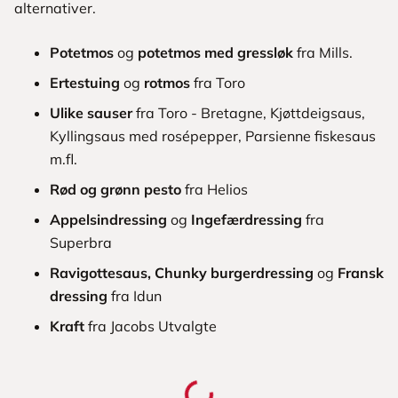
alternativer.
Potetmos
og
potetmos
med
gressløk
fra Mills.
Ertestuing
og
rotmos
fra Toro
Ulike
sauser
fra Toro - Bretagne, Kjøttdeigsaus,
Kyllingsaus med rosépepper, Parsienne fiskesaus
m.fl.
Rød og grønn pesto
fra Helios
Appelsindressing
og
Ingefærdressing
fra
Superbra
Ravigottesaus,
Chunky
burgerdressing
og
Fransk
dressing
fra Idun
Kraft
fra Jacobs Utvalgte