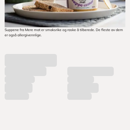
Suppene fra Mere mat er smaksrike og raske å tilberede. De fleste av dem
er også allergivennlige.
L
a
s
t
e
r
p
r
o
d
u
k