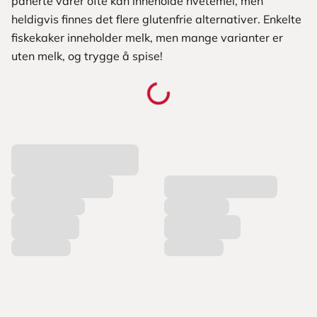
panerte varer ofte kan inneholde hvetemel, men
heldigvis finnes det flere glutenfrie alternativer. Enkelte
fiskekaker inneholder melk, men mange varianter er
uten melk, og trygge å spise!
L
a
s
t
e
r
p
r
o
d
u
k