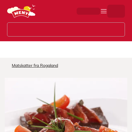
Hopp til hovedinnhold
Matskatter fra Rogaland