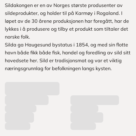
Sildakongen er en av Norges største produsenter av
sildeprodukter, og holder til på Karmøy i Rogaland. I
løpet av de 30 årene produksjonen har foregått, har de
lykkes i å produsere og tilby et produkt som tiltaler det
norske folk.
Silda ga Haugesund bystatus i 1854, og med sin flotte
havn både fikk både fisk, handel og foredling av sild sitt
hovedsete her. Sild er tradisjonsmat og var et viktig
næringsgrunnlag for befolkningen langs kysten.
L
a
s
t
e
r
p
r
o