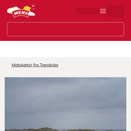
Hopp til hovedinnhold
Matskatter fra Trøndelag