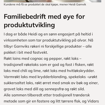
Kundene må få se produktet de skal kjøpe, mener Heidi Garnvik
Familiebedrift med øye for
produktutvikling
I dag er både Heidi og en sønn engasjert på heltid i
virksomheten som tar produktutvikling på alvor. Nå
tilbyr Garnviks røkeri ni forskjellige produkter – alle
pakket i bit med fastvekt.
Røkt loins med cognac og pepper, røkt laks –
tradisjonell røkelaks som er god og fast i fisken, røkt
laks med chili og lime, røkt laks med hvitløkskrydder.
Varmrøkt laks med krydderblanding, spekelaks -urøkt
sukkersaltet laks, røkt ørret med smak av bøk og einer,
gravet laks med dill og sennepsfrø og røkt sild.
Alle sammen tilberedt etter tradisjonell trøndersk
metode som gir en fastere og litt tørrere fisk, og Vidars