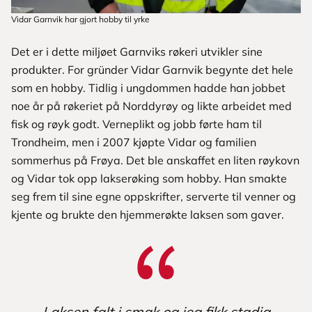
Vidar Garnvik har gjort hobby til yrke
Det er i dette miljøet Garnviks røkeri utvikler sine
produkter. For gründer Vidar Garnvik begynte det hele
som en hobby. Tidlig i ungdommen hadde han jobbet
noe år på røkeriet på Norddyrøy og likte arbeidet med
fisk og røyk godt. Verneplikt og jobb førte ham til
Trondheim, men i 2007 kjøpte Vidar og familien
sommerhus på Frøya. Det ble anskaffet en liten røykovn
og Vidar tok opp lakserøking som hobby. Han smakte
seg frem til sine egne oppskrifter, serverte til venner og
kjente og brukte den hjemmerøkte laksen som gaver.
Laksen falt i smak og jeg fikk stadig