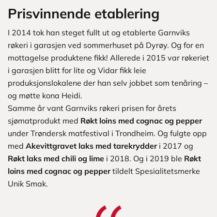
Prisvinnende etablering
I 2014 tok han steget fullt ut og etablerte Garnviks
røkeri i garasjen ved sommerhuset på Dyrøy. Og for en
mottagelse produktene fikk! Allerede i 2015 var røkeriet
i garasjen blitt for lite og Vidar fikk leie
produksjonslokalene der han selv jobbet som tenåring –
og møtte kona Heidi.
Samme år vant Garnviks røkeri prisen for årets
sjømatprodukt med
Røkt loins med cognac og pepper
under Trøndersk matfestival i Trondheim. Og fulgte opp
med
Akevittgravet laks med tarekrydder
i 2017 og
Røkt laks med chili og lime
i 2018. Og i 2019 ble
Røkt
loins med cognac og pepper
tildelt Spesialitetsmerke
Unik Smak.