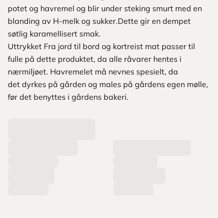
potet og havremel og blir under steking smurt med en
blanding av H-melk og sukker.Dette gir en dempet
søtlig karamellisert smak.
Uttrykket Fra jord til bord og kortreist mat passer til
fulle på dette produktet, da alle råvarer hentes i
nærmiljøet. Havremelet må nevnes spesielt, da
det dyrkes på gården og males på gårdens egen mølle,
før det benyttes i gårdens bakeri.
L
a
s
t
e
r
p
r
o
d