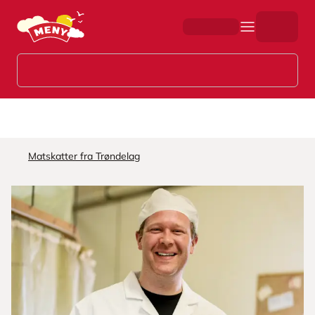
Hopp til hovedinnhold
Matskatter fra Trøndelag