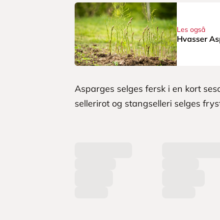
Les også
Hvasser Asp
Asparges selges fersk i en kort ses
sellerirot og stangselleri selges f
L
a
s
t
e
r
p
r