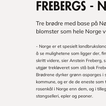
Frebergs - 
Tre brødre med base på Nøt
blomster som hele Norge vi
- Norge er et spesielt landbruksland
å se mulighetene som ligger der, f
skritt videre, sier Anstein Freber
utgjør trekløveret som stå bak Freb
Brødrene dyrker grønn asparges i s
kommune, og er de de eneste som ti
rosenkål i Norge enn dem, og i tille
stangselleri, epler og peoner.