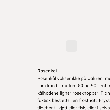
Rosenkål
Rosenkål vokser ikke på bakken, me
som kan bli mellom 60 og 90 centi
kålhodene ligner roseknopper. Plan
faktisk best etter en frostnatt. Frys
tilbehør til kjøtt eller fisk, eller i sel