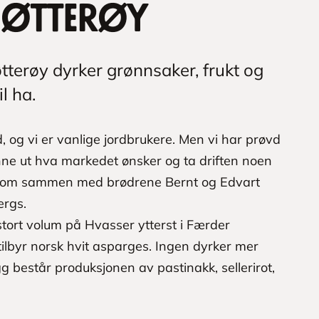
Nøtterøy
terøy dyrker grønnsaker, frukt og
l ha.
, og vi er vanlige jordbrukere. Men vi har prøvd
inne ut hva markedet ønsker og ta driften noen
g, som sammen med brødrene Bernt og Edvart
ergs.
tort volum på Hvasser ytterst i Færder
lbyr norsk hvit asparges. Ingen dyrker mer
gg består produksjonen av pastinakk, sellerirot,