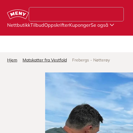
Hopp til hovedinnhold
Nettbutikk
Tilbud
Oppskrifter
Kuponger
Se også
Hjem
Matskatter fra Vestfold
Frebergs - Nøtterøy