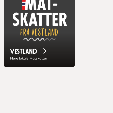
Vestland
Flere lokale Matskatter