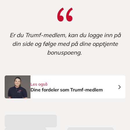
Er du Trumf-medlem, kan du logge inn på
din side og følge med på dine opptjente
bonuspoeng.
Les også
Dine fordeler som Trumf-medlem
L
a
s
t