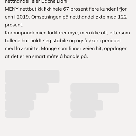
netthandel, sier Bache Dahl.
MENY nettbutikk fikk hele 67 prosent flere kunder i fjor
enn i 2019. Omsetningen på netthandel økte med 122
prosent.
Koronapandemien forklarer mye, men ikke alt, ettersom
tallene har holdt seg stabile og også øker i perioder
med lav smitte. Mange som finner veien hit, oppdager
at det er en smart måte å handle på.
L
a
s
t
e
r
p
r
o
d