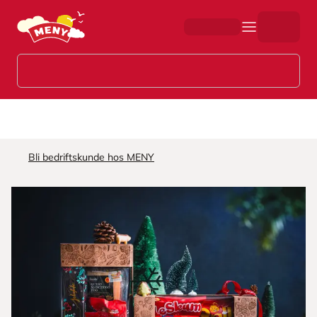
Hopp til hovedinnhold
Bli bedriftskunde hos MENY