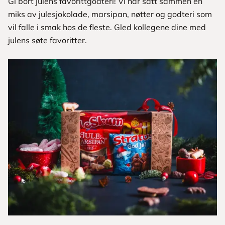
Gi bort julens favorittgodteri! Vi har satt sammen en
miks av julesjokolade, marsipan, nøtter og godteri som
vil falle i smak hos de fleste. Gled kollegene dine med
julens søte favoritter.