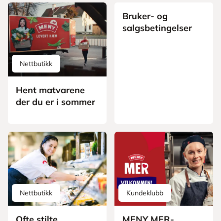
Bruker- og
salgsbetingelser
Nettbutikk
Hent matvarene
der du er i sommer
Nettbutikk
Kundeklubb
Ofte stilte
MENY MER-