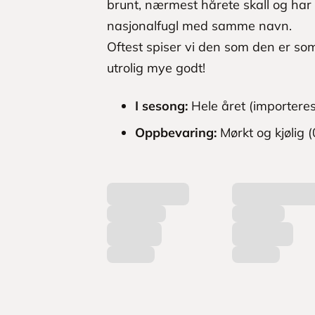
brunt, nærmest hårete skall og har 
nasjonalfugl med samme navn.
Oftest spiser vi den som den er som
utrolig mye godt!
I sesong:
Hele året (importeres
Oppbevaring:
Mørkt og kjølig (
L
a
s
t
e
r
p
r
o