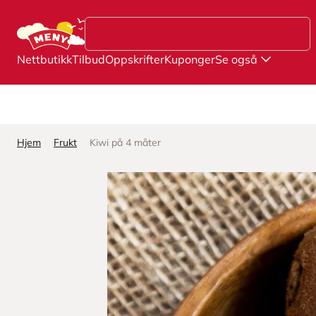
Hopp til hovedinnhold
Nettbutikk
Tilbud
Oppskrifter
Kuponger
Se også
Hjem
Frukt
Kiwi på 4 måter