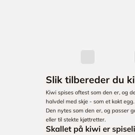
d
u
k
t
e
r
Slik tilbereder du k
Kiwi spises oftest som den er, og de
halvdel med skje - som et kokt egg.
Den nytes som den er, og passer go
eller til stekte kjøttretter.
Skallet på kiwi er spisel