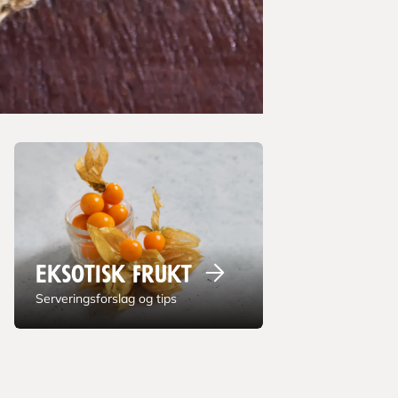
Eksotisk
frukt
Serveringsforslag og tips