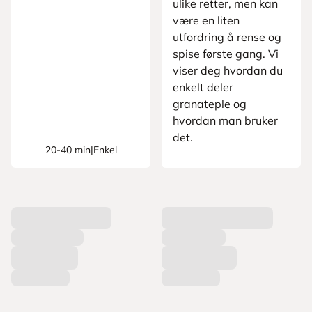
ulike retter, men kan
være en liten
utfordring å rense og
spise første gang. Vi
viser deg hvordan du
enkelt deler
granateple og
hvordan man bruker
det.
20-40 min
|
Enkel
L
a
s
t
e
r
p
r