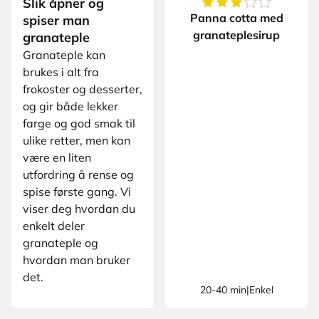
Slik åpner og
3.8
av
5
stjerner
Panna cotta med
spiser man
granateplesirup
granateple
Granateple kan
brukes i alt fra
frokoster og desserter,
og gir både lekker
farge og god smak til
ulike retter, men kan
være en liten
utfordring å rense og
spise første gang. Vi
viser deg hvordan du
enkelt deler
granateple og
hvordan man bruker
det.
20-40 min
|
Enkel