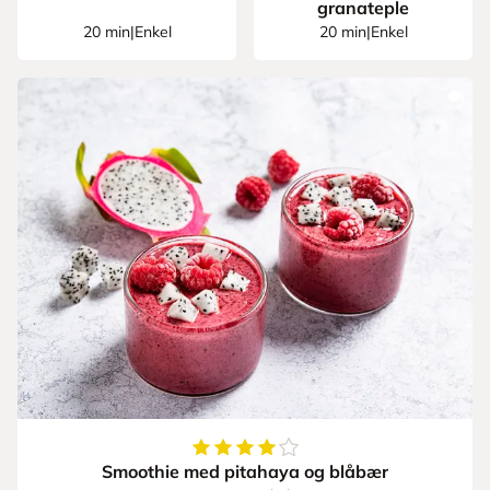
granateple
20 min
|
Enkel
20 min
|
Enkel
4.333333333333333
av
5
stjerner
Smoothie med pitahaya og blåbær