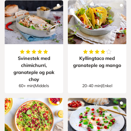
5
av
5
stjerner
4.428571428571429
Svinestek med
Kyllingtaco med
chimichurri,
granateple og mango
granateple og pak
choy
60+ min
|
Middels
20-40 min
|
Enkel