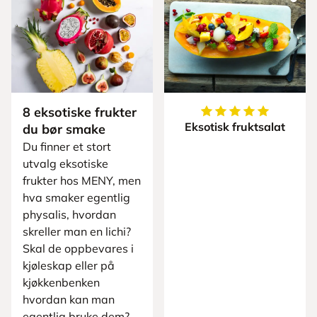
8 eksotiske frukter
5
av
5
stjerner
Eksotisk fruktsalat
du bør smake
Du finner et stort
utvalg eksotiske
frukter hos MENY, men
hva smaker egentlig
physalis, hvordan
skreller man en lichi?
Skal de oppbevares i
kjøleskap eller på
kjøkkenbenken
hvordan kan man
egentlig bruke dem?