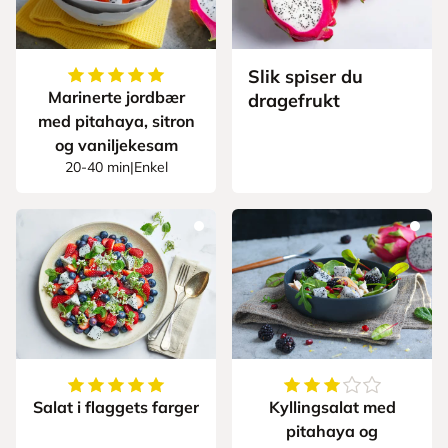
Slik spiser du
5
av
5
stjerner
Marinerte jordbær
dragefrukt
med pitahaya, sitron
og vaniljekesam
20-40 min
|
Enkel
5
av
5
stjerner
3.666666666666666
Salat i flaggets farger
Kyllingsalat med
pitahaya og