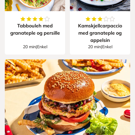
4.444444444444445
av
5
stjerner
3.666666666666666
Tabbouleh med
Kamskjellcarpaccio
granateple og persille
med granateple og
appelsin
20 min
|
Enkel
20 min
|
Enkel