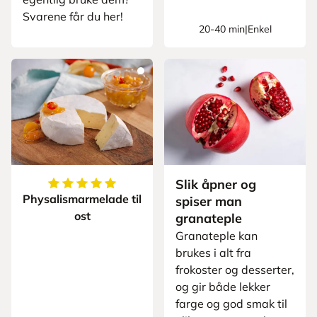
Svarene får du her!
20-40 min
|
Enkel
Slik åpner og
5
av
5
stjerner
Physalismarmelade til
spiser man
ost
granateple
Granateple kan
brukes i alt fra
frokoster og desserter,
og gir både lekker
farge og god smak til