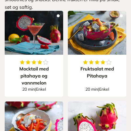
søt og saftig.
4.2
av
5
stjerner
4
av
5
stjerner
Mocktail med
Fruktsalat med
pitahaya og
Pitahaya
vannmelon
20 min
|
Enkel
20 min
|
Enkel