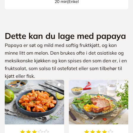
20 min
|
Enkel
Dette kan du lage med papaya
Papaya er søt og mild med saftig fruktkjøtt, og kan
minne litt om melon. Den brukes ofte i det asiatiske og
meksikanske kjøkken og kan spises den som den er, i en
fruktsalat, som salsa til ostefatet eller som tilbehør til
kjøtt eller fisk.
3.4
av
5
stjerner
4.6
av
5
stjerner