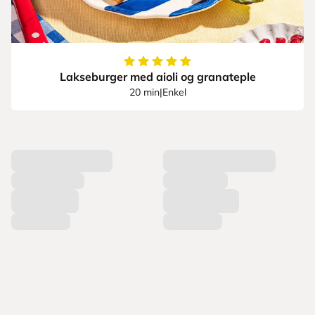
5
av
5
stjerner
Lakseburger med aioli og granateple
20 min
|
Enkel
L
a
s
t
e
r
p
r
o
d
u