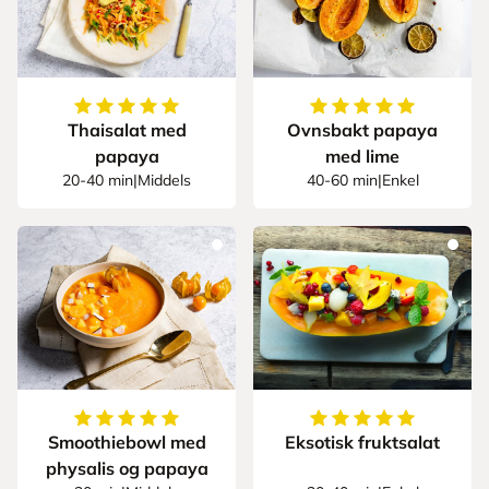
5
av
5
stjerner
5
av
5
stjerner
Thaisalat med
Ovnsbakt papaya
papaya
med lime
20-40 min
|
Middels
40-60 min
|
Enkel
5
av
5
stjerner
5
av
5
stjerner
Smoothiebowl med
Eksotisk fruktsalat
physalis og papaya