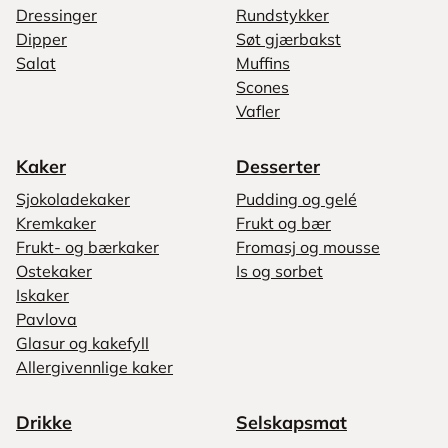
Dressinger
Rundstykker
Dipper
Søt gjærbakst
Salat
Muffins
Scones
Vafler
Kaker
Desserter
Sjokoladekaker
Pudding og gelé
Kremkaker
Frukt og bær
Frukt- og bærkaker
Fromasj og mousse
Ostekaker
Is og sorbet
Iskaker
Pavlova
Glasur og kakefyll
Allergivennlige kaker
Drikke
Selskapsmat