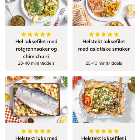
5
av
5
stjerner
5
av
5
stjerner
Hel laksefilet med
Helstekt laksefilet
rotgrønnsaker og
med asiatiske smaker
chimichurri
20-40 min
|
Middels
20-40 min
|
Middels
5
av
5
stjerner
5
av
5
stjerner
Helstekt laks med
Helstekt laksefilet i