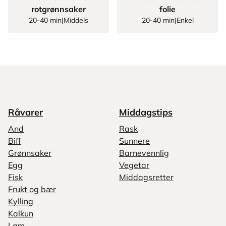
rotgrønnsaker
folie
20-40 min
|
Middels
20-40 min
|
Enkel
Råvarer
Middagstips
And
Rask
Biff
Sunnere
Grønnsaker
Barnevennlig
Egg
Vegetar
Fisk
Middagsretter
Frukt og bær
Kylling
Kalkun
Lam