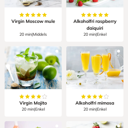
5
av
5
stjerner
5
av
5
stjerner
Virgin Moscow mule
Alkoholfri raspberry
daiquiri
20 min
|
Middels
20 min
|
Enkel
4.777777777777778
av
5
stjerner
4.666666666666667
Virgin Mojito
Alkoholfri mimosa
20 min
|
Enkel
20 min
|
Enkel