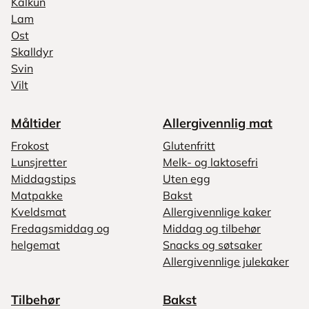
Kalkun
Lam
Ost
Skalldyr
Svin
Vilt
Måltider
Allergivennlig mat
Frokost
Glutenfritt
Lunsjretter
Melk- og laktosefri
Middagstips
Uten egg
Matpakke
Bakst
Kveldsmat
Allergivennlige kaker
Fredagsmiddag og
Middag og tilbehør
helgemat
Snacks og søtsaker
Allergivennlige julekaker
Tilbehør
Bakst