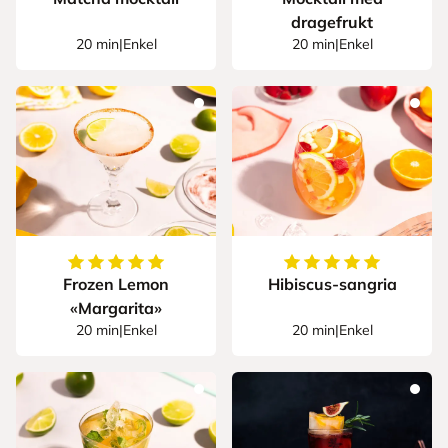
dragefrukt
20 min
|
Enkel
20 min
|
Enkel
5
av
5
stjerner
5
av
5
stjerner
Frozen Lemon
Hibiscus-sangria
«Margarita»
20 min
|
Enkel
20 min
|
Enkel