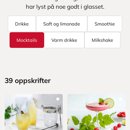
har lyst på noe godt i glasset.
Drikke
Saft og limonade
Smoothie
Mocktails
Varm drikke
Milkshake
39
oppskrifter