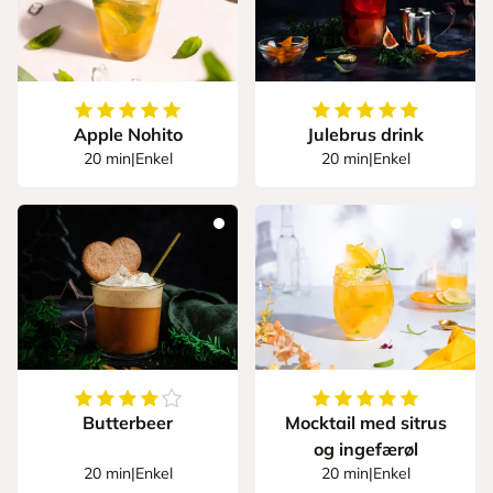
5
av
5
stjerner
5
av
5
stjerner
Apple Nohito
Julebrus drink
20 min
|
Enkel
20 min
|
Enkel
4.2
av
5
stjerner
5
av
5
stjerner
Butterbeer
Mocktail med sitrus
og ingefærøl
20 min
|
Enkel
20 min
|
Enkel