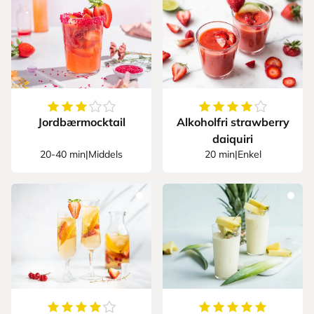
3.6666666666666665
av
5
stjerner
4.875
av
5
stjerner
Jordbærmocktail
Alkoholfri strawberry
daiquiri
20-40 min
|
Middels
20 min
|
Enkel
4.666666666666667
av
5
stjerner
5
av
5
stjerner