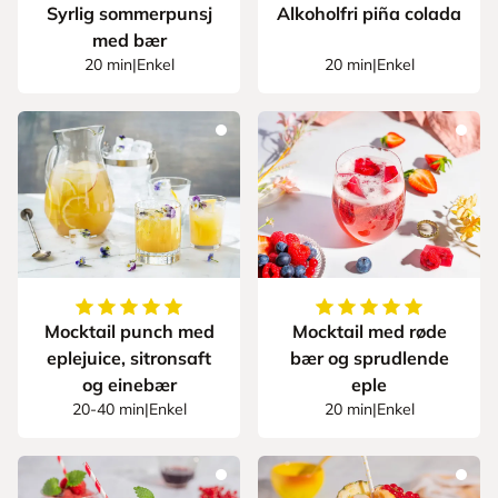
Syrlig sommerpunsj
Alkoholfri piña colada
med bær
20 min
|
Enkel
20 min
|
Enkel
5
av
5
stjerner
5
av
5
stjerner
Mocktail punch med
Mocktail med røde
eplejuice, sitronsaft
bær og sprudlende
og einebær
eple
20-40 min
|
Enkel
20 min
|
Enkel