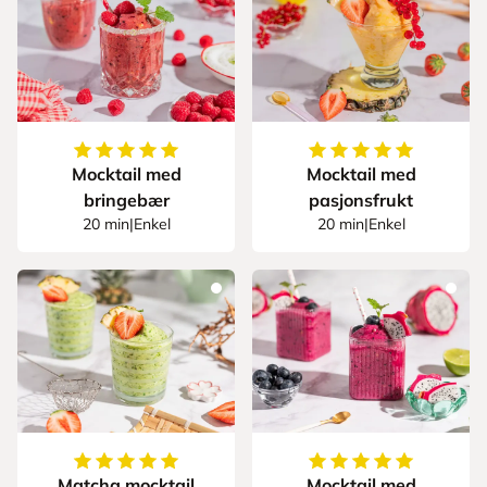
5
av
5
stjerner
5
av
5
stjerner
Mocktail med
Mocktail med
bringebær
pasjonsfrukt
20 min
|
Enkel
20 min
|
Enkel
5
av
5
stjerner
5
av
5
stjerner
Matcha mocktail
Mocktail med