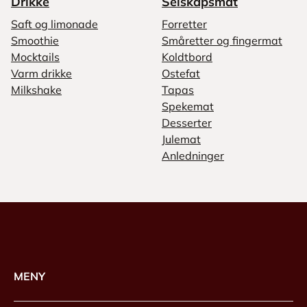
Drikke
Selskapsmat
Saft og limonade
Forretter
Smoothie
Småretter og fingermat
Mocktails
Koldtbord
Varm drikke
Ostefat
Milkshake
Tapas
Spekemat
Desserter
Julemat
Anledninger
MENY