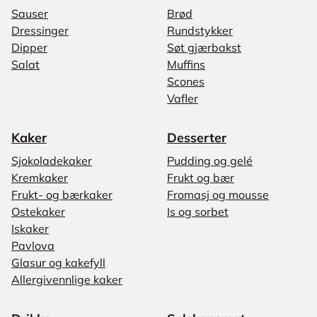
Sauser
Brød
Dressinger
Rundstykker
Dipper
Søt gjærbakst
Salat
Muffins
Scones
Vafler
Kaker
Desserter
Sjokoladekaker
Pudding og gelé
Kremkaker
Frukt og bær
Frukt- og bærkaker
Fromasj og mousse
Ostekaker
Is og sorbet
Iskaker
Pavlova
Glasur og kakefyll
Allergivennlige kaker