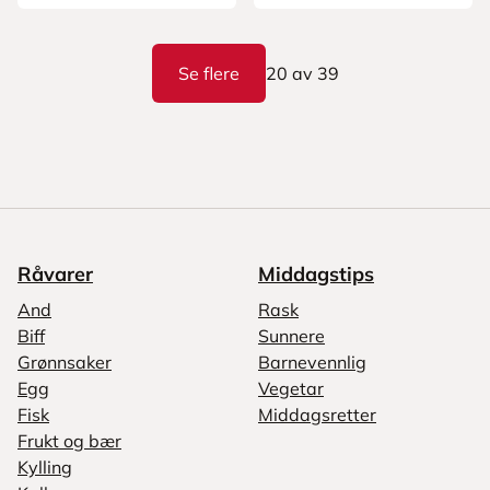
Se flere
20
av
39
Råvarer
Middagstips
And
Rask
Biff
Sunnere
Grønnsaker
Barnevennlig
Egg
Vegetar
Fisk
Middagsretter
Frukt og bær
Kylling