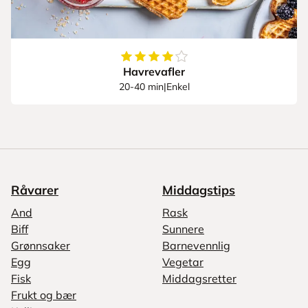
4.205882352941177
av
5
stjerner
Havrevafler
20-40 min
|
Enkel
Råvarer
Middagstips
And
Rask
Biff
Sunnere
Grønnsaker
Barnevennlig
Egg
Vegetar
Fisk
Middagsretter
Frukt og bær