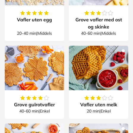
5
av
5
stjerner
3.666666666666666
Vafler uten egg
Grove vafler med ost
og skinke
20-40 min
|
Middels
40-60 min
|
Middels
4.352941176470588
av
5
stjerner
3.777777777777777
Grove gulrotvafler
Vafler uten melk
40-60 min
|
Enkel
20 min
|
Enkel