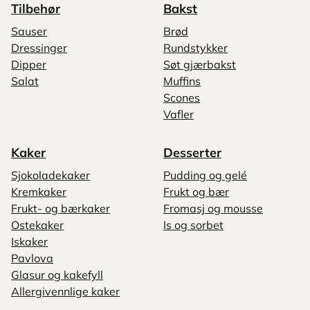
Tilbehør
Bakst
Sauser
Brød
Dressinger
Rundstykker
Dipper
Søt gjærbakst
Salat
Muffins
Scones
Vafler
Kaker
Desserter
Sjokoladekaker
Pudding og gelé
Kremkaker
Frukt og bær
Frukt- og bærkaker
Fromasj og mousse
Ostekaker
Is og sorbet
Iskaker
Pavlova
Glasur og kakefyll
Allergivennlige kaker