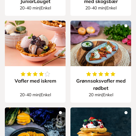
JuniorLauget
med skogsbær
20-40 min
|
Enkel
20-40 min
|
Enkel
4.133333333333334
av
5
stjerner
5
av
5
stjerner
Vafler med iskrem
Grønnsaksvafler med
rødbet
20-40 min
|
Enkel
20 min
|
Enkel