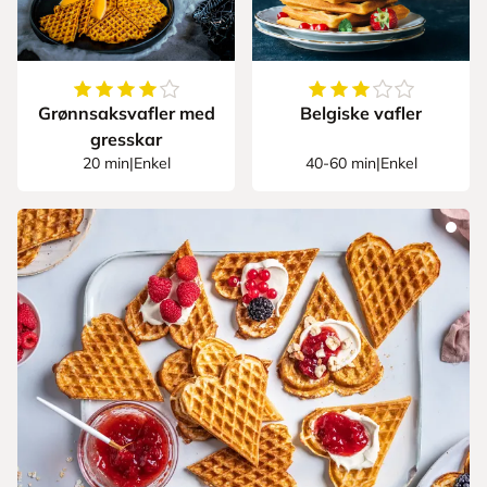
4.428571428571429
av
5
stjerner
3.769230769230769
Grønnsaksvafler med
Belgiske vafler
gresskar
20 min
|
Enkel
40-60 min
|
Enkel