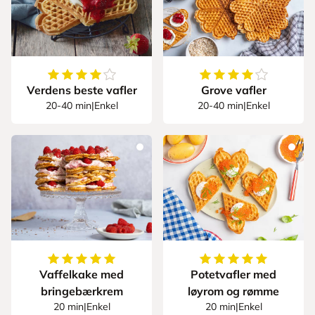
4.142857142857143
av
5
stjerner
4.5
av
5
stjerner
Verdens beste vafler
Grove vafler
20-40 min
|
Enkel
20-40 min
|
Enkel
5
av
5
stjerner
5
av
5
stjerner
Vaffelkake med
Potetvafler med
bringebærkrem
løyrom og rømme
20 min
|
Enkel
20 min
|
Enkel