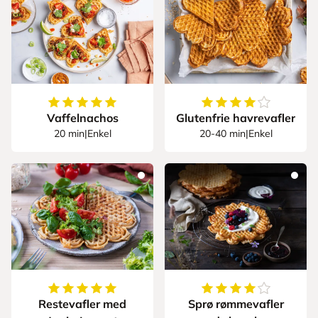
5
av
5
stjerner
4
av
5
stjerner
Vaffelnachos
Glutenfrie havrevafler
20 min
|
Enkel
20-40 min
|
Enkel
5
av
5
stjerner
4.222222222222222
Restevafler med
Sprø rømmevafler