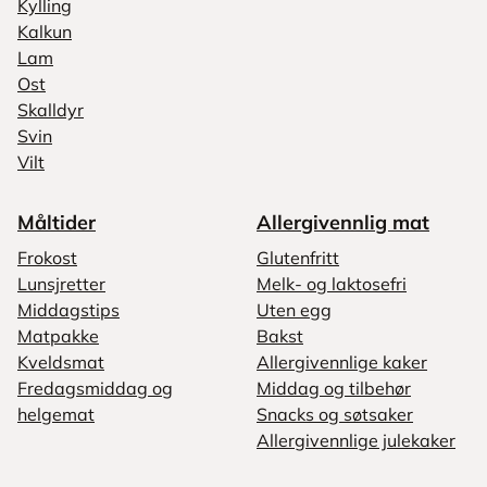
Kylling
Kalkun
Lam
Ost
Skalldyr
Svin
Vilt
Måltider
Allergivennlig mat
Frokost
Glutenfritt
Lunsjretter
Melk- og laktosefri
Middagstips
Uten egg
Matpakke
Bakst
Kveldsmat
Allergivennlige kaker
Fredagsmiddag og
Middag og tilbehør
helgemat
Snacks og søtsaker
Allergivennlige julekaker