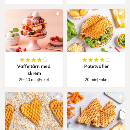
4.75
av
5
stjerner
4.833333333333333
Vaffeltårn med
Potetvafler
iskrem
20-40 min
|
Enkel
20 min
|
Enkel