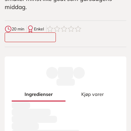
middag.
0
av
5
stjerner
20 min
Enkel
Ingredienser
Kjøp varer