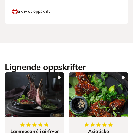
Skriv ut oppskrift
Lignende oppskrifter
5
av
5
stjerner
5
av
5
stjerner
Lammecarré i airfryer
Asiatiske