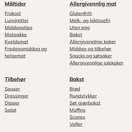
Måltider
Allergivennlig mat
Frokost
Glutenfritt
Lunsjretter
Melk- og laktosefri
Middagstips
Uten egg
Matpakke
Bakst
Kveldsmat
Allergivennlige kaker
Fredagsmiddag og
Middag og tilbehør
helgemat
Snacks og søtsaker
Allergivennlige julekaker
Tilbehør
Bakst
Sauser
Brød
Dressinger
Rundstykker
Dipper
Søt gjærbakst
Salat
Muffins
Scones
Vafler