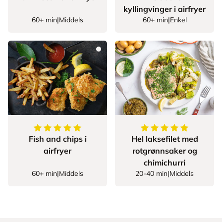
kyllingvinger i airfryer
60+ min
|
Middels
60+ min
|
Enkel
5
av
5
stjerner
5
av
5
stjerner
Fish and chips i
Hel laksefilet med
airfryer
rotgrønnsaker og
chimichurri
60+ min
|
Middels
20-40 min
|
Middels