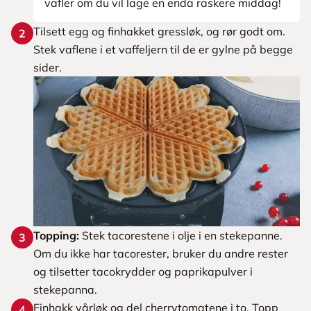
vafler om du vil lage en enda raskere middag!
Tilsett egg og finhakket gressløk, og rør godt om.
2
Stek vaflene i et vaffeljern til de er gylne på begge
sider.
Topping:
Stek tacorestene i olje i en stekepanne.
3
Om du ikke har tacorester, bruker du andre rester
og tilsetter tacokrydder og paprikapulver i
stekepanna.
Finhakk vårløk og del cherrytomatene i to. Topp
4