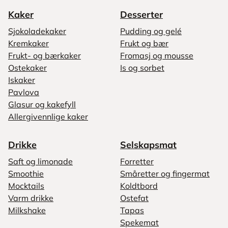
Kaker
Desserter
Sjokoladekaker
Pudding og gelé
Kremkaker
Frukt og bær
Frukt- og bærkaker
Fromasj og mousse
Ostekaker
Is og sorbet
Iskaker
Pavlova
Glasur og kakefyll
Allergivennlige kaker
Drikke
Selskapsmat
Saft og limonade
Forretter
Smoothie
Småretter og fingermat
Mocktails
Koldtbord
Varm drikke
Ostefat
Milkshake
Tapas
Spekemat