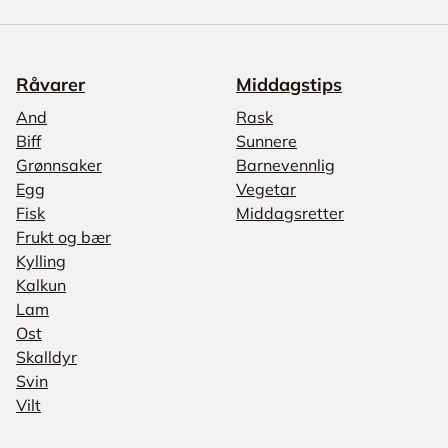
Råvarer
Middagstips
And
Rask
Biff
Sunnere
Grønnsaker
Barnevennlig
Egg
Vegetar
Fisk
Middagsretter
Frukt og bær
Kylling
Kalkun
Lam
Ost
Skalldyr
Svin
Vilt