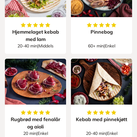
5
av
5
stjerner
5
av
5
stjerner
Hjemmelaget kebab
Pinnebog
med lam
20-40 min
|
Middels
60+ min
|
Enkel
5
av
5
stjerner
5
av
5
stjerner
Rugbrød med fenalår
Kebab med pinnekjøtt
og aioli
20 min
|
Enkel
20-40 min
|
Enkel