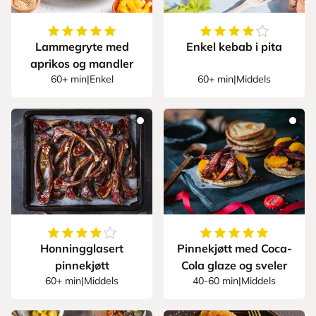
5
av
5
stjerner
4.166666666666667
Lammegryte med
Enkel kebab i pita
aprikos og mandler
60+ min
|
Enkel
60+ min
|
Middels
4.5
av
5
stjerner
5
av
5
stjerner
Honningglasert
Pinnekjøtt med Coca-
pinnekjøtt
Cola glaze og sveler
60+ min
|
Middels
40-60 min
|
Middels