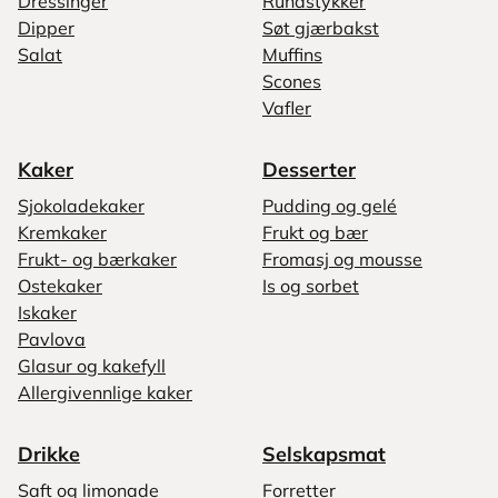
Dressinger
Rundstykker
Dipper
Søt gjærbakst
Salat
Muffins
Scones
Vafler
Kaker
Desserter
Sjokoladekaker
Pudding og gelé
Kremkaker
Frukt og bær
Frukt- og bærkaker
Fromasj og mousse
Ostekaker
Is og sorbet
Iskaker
Pavlova
Glasur og kakefyll
Allergivennlige kaker
Drikke
Selskapsmat
Saft og limonade
Forretter