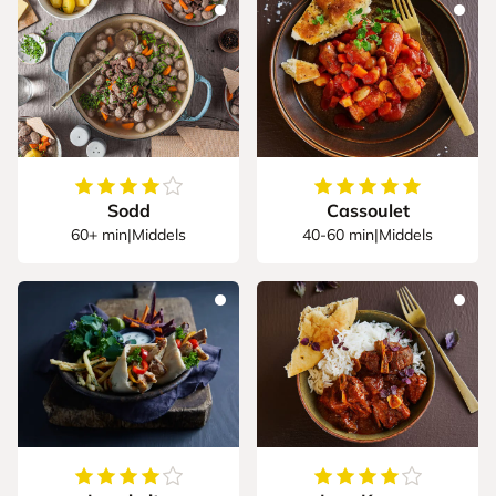
4.363636363636363
av
5
stjerner
5
av
5
stjerner
Sodd
Cassoulet
60+ min
|
Middels
40-60 min
|
Middels
4.666666666666667
av
5
stjerner
4.25
av
5
stjerner