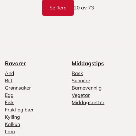
Se flere
20
av
73
Råvarer
Middagstips
And
Rask
Biff
Sunnere
Grønnsaker
Barnevennlig
Egg
Vegetar
Fisk
Middagsretter
Frukt og bær
Kylling
Kalkun
Lam