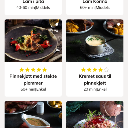
Lam i pita
Lam Korma
40-60 min
|
Middels
60+ min
|
Middels
5
av
5
stjerner
4.714285714285714
Pinnekjøtt med stekte
Kremet saus til
plommer
pinnekjøtt
60+ min
|
Enkel
20 min
|
Enkel