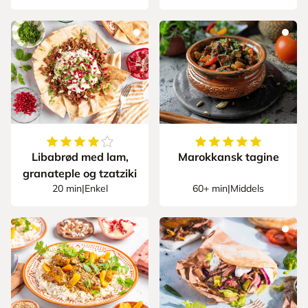
4.5
av
5
stjerner
5
av
5
stjerner
Libabrød med lam,
Marokkansk tagine
granateple og tzatziki
20 min
|
Enkel
60+ min
|
Middels