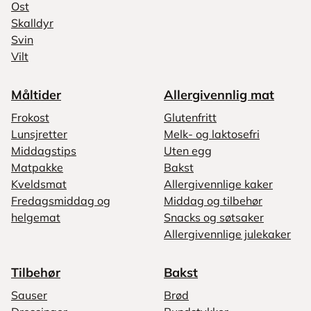
Ost
Skalldyr
Svin
Vilt
Måltider
Allergivennlig mat
Frokost
Glutenfritt
Lunsjretter
Melk- og laktosefri
Middagstips
Uten egg
Matpakke
Bakst
Kveldsmat
Allergivennlige kaker
Fredagsmiddag og
Middag og tilbehør
helgemat
Snacks og søtsaker
Allergivennlige julekaker
Tilbehør
Bakst
Sauser
Brød