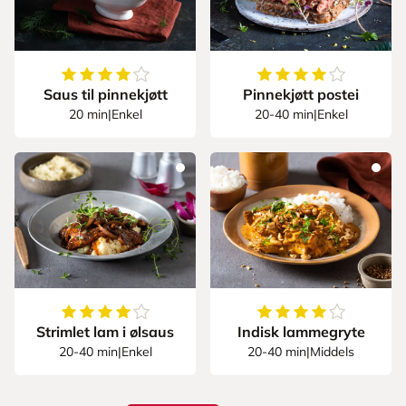
4.875
av
5
stjerner
4.2
av
5
stjerner
Saus til pinnekjøtt
Pinnekjøtt postei
20 min
|
Enkel
20-40 min
|
Enkel
4.6
av
5
stjerner
4.416666666666667
Strimlet lam i ølsaus
Indisk lammegryte
20-40 min
|
Enkel
20-40 min
|
Middels