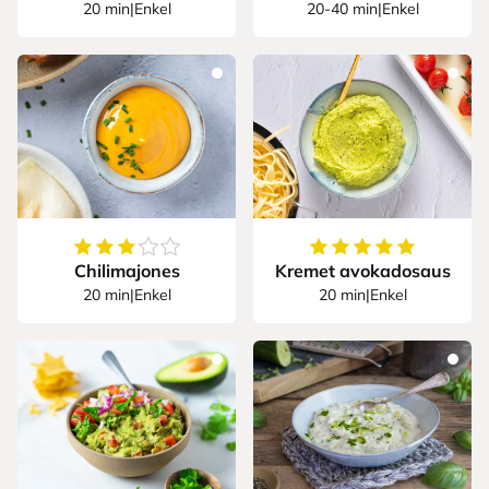
20 min
|
Enkel
20-40 min
|
Enkel
3
av
5
stjerner
5
av
5
stjerner
Chilimajones
Kremet avokadosaus
20 min
|
Enkel
20 min
|
Enkel