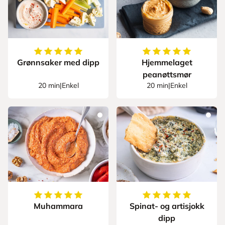
5
av
5
stjerner
5
av
5
stjerner
Grønnsaker med dipp
Hjemmelaget
peanøttsmør
20 min
|
Enkel
20 min
|
Enkel
5
av
5
stjerner
5
av
5
stjerner
Muhammara
Spinat- og artisjokk
dipp