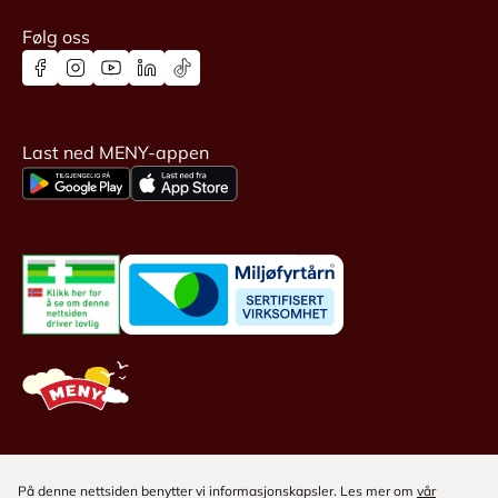
Følg oss
Last ned MENY-appen
På denne nettsiden benytter vi informasjonskapsler. Les mer om
vår