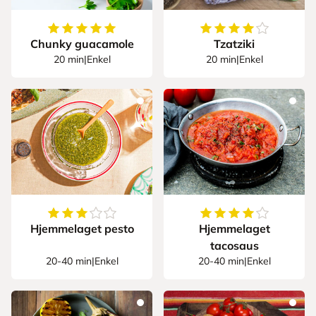
5
av
5
stjerner
4.25
av
5
stjerner
Chunky guacamole
Tzatziki
20 min
|
Enkel
20 min
|
Enkel
3.75
av
5
stjerner
4.875
av
5
stjerner
Hjemmelaget pesto
Hjemmelaget
tacosaus
20-40 min
|
Enkel
20-40 min
|
Enkel