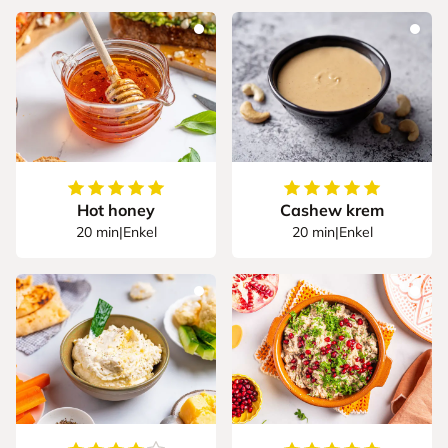
5
av
5
stjerner
5
av
5
stjerner
Hot honey
Cashew krem
20 min
|
Enkel
20 min
|
Enkel