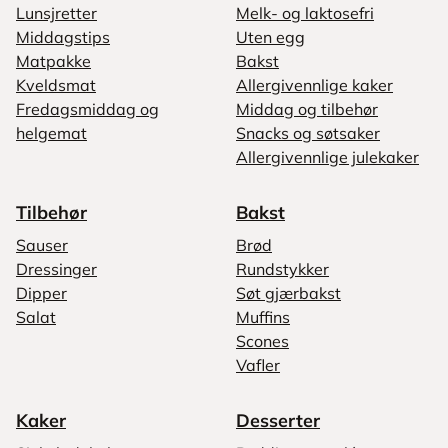
Lunsjretter
Melk- og laktosefri
Middagstips
Uten egg
Matpakke
Bakst
Kveldsmat
Allergivennlige kaker
Fredagsmiddag og
Middag og tilbehør
helgemat
Snacks og søtsaker
Allergivennlige julekaker
Tilbehør
Bakst
Sauser
Brød
Dressinger
Rundstykker
Dipper
Søt gjærbakst
Salat
Muffins
Scones
Vafler
Kaker
Desserter