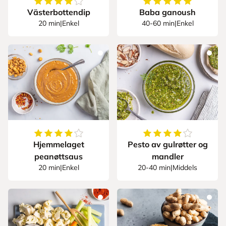
4
av
5
stjerner
5
av
5
stjerner
Västerbottendip
Baba ganoush
20 min
|
Enkel
40-60 min
|
Enkel
4.083333333333333
av
5
stjerner
4.2
av
5
stjerner
Hjemmelaget
Pesto av gulrøtter og
peanøttsaus
mandler
20 min
|
Enkel
20-40 min
|
Middels