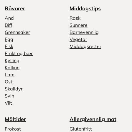
Råvarer
Middagstips
And
Rask
Biff
Sunnere
Grønnsaker
Barnevennlig
Egg
Vegetar
Fisk
Middagsretter
Frukt og bær
Kylling
Kalkun
Lam
Ost
Skalldyr
Svin
Vilt
Måltider
Allergivennlig mat
Frokost
Glutenfritt