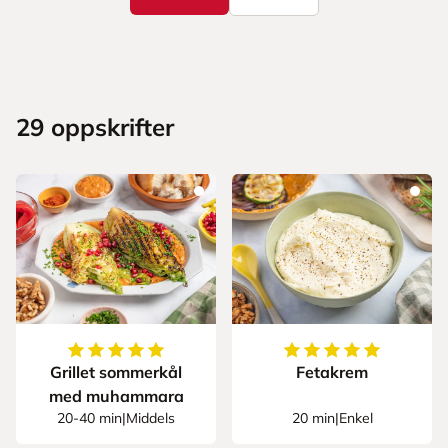
29
oppskrifter
5
av
5
stjerner
5
av
5
stjerner
Grillet sommerkål
Fetakrem
med muhammara
20-40 min
|
Middels
20 min
|
Enkel