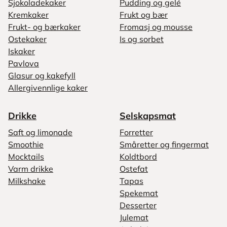
Sjokoladekaker
Pudding og gelé
Kremkaker
Frukt og bær
Frukt- og bærkaker
Fromasj og mousse
Ostekaker
Is og sorbet
Iskaker
Pavlova
Glasur og kakefyll
Allergivennlige kaker
Drikke
Selskapsmat
Saft og limonade
Forretter
Smoothie
Småretter og fingermat
Mocktails
Koldtbord
Varm drikke
Ostefat
Milkshake
Tapas
Spekemat
Desserter
Julemat