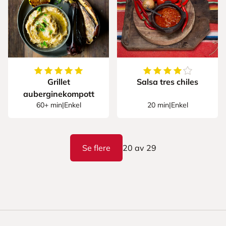
5
av
5
stjerner
4.333333333333333
Grillet
Salsa tres chiles
auberginekompott
60+ min
|
Enkel
20 min
|
Enkel
Se flere
20
av
29