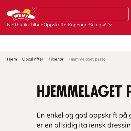
Hopp til hovedinnhold
Nettbutikk
Tilbud
Oppskrifter
Kuponger
Se også
Hjem
Oppskrifter
Tilbehør
Hjemmelaget pesto
Hjemmelaget 
En enkel og god oppskrift på
er en allsidig italiensk dress