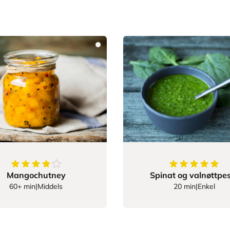
4.833333333333333
av
5
stjerner
5
av
5
stjerner
Mangochutney
Spinat og valnøttpe
60+ min
|
Middels
20 min
|
Enkel