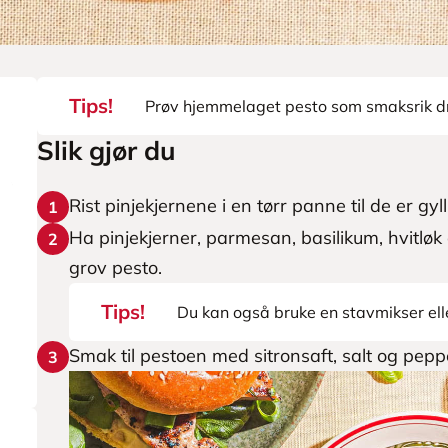
Tips!
Prøv hjemmelaget pesto som smaksrik d
Slik gjør du
Rist pinjekjernene i en tørr panne til de er gyl
1
Ha pinjekjerner, parmesan, basilikum, hvitløk o
2
grov pesto.
Tips!
Du kan også bruke en stavmikser ell
Smak til pestoen med sitronsaft, salt og pepp
3