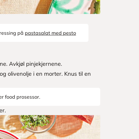
ressing på
pastasalat med pesto
lne. Avkjøl pinjekjernene.
g olivenolje i en morter. Knus til en
er food prosessor.
er.