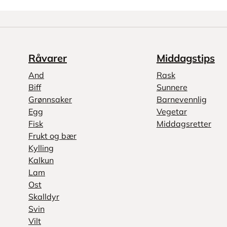
Råvarer
Middagstips
And
Rask
Biff
Sunnere
Grønnsaker
Barnevennlig
Egg
Vegetar
Fisk
Middagsretter
Frukt og bær
Kylling
Kalkun
Lam
Ost
Skalldyr
Svin
Vilt