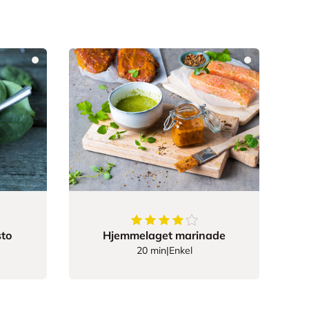
4.25
av
5
stjerner
sto
Hjemmelaget marinade
20 min
|
Enkel