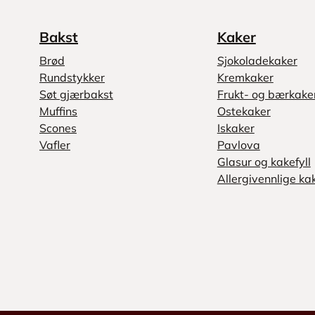
Bakst
Kaker
Brød
Sjokoladekaker
Rundstykker
Kremkaker
Søt gjærbakst
Frukt- og bærkake
Muffins
Ostekaker
Scones
Iskaker
Vafler
Pavlova
Glasur og kakefyll
Allergivennlige ka