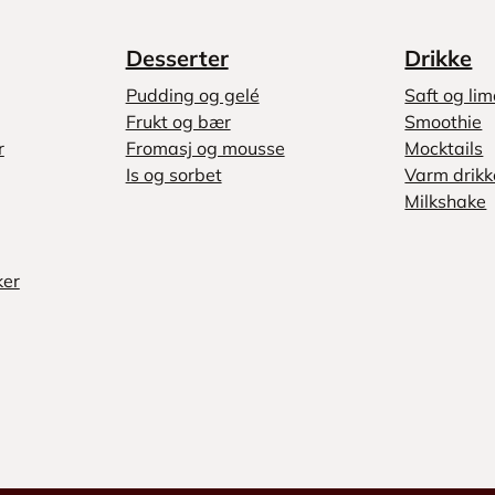
Desserter
Drikke
Pudding og gelé
Saft og li
Frukt og bær
Smoothie
r
Fromasj og mousse
Mocktails
Is og sorbet
Varm drikk
Milkshake
ker