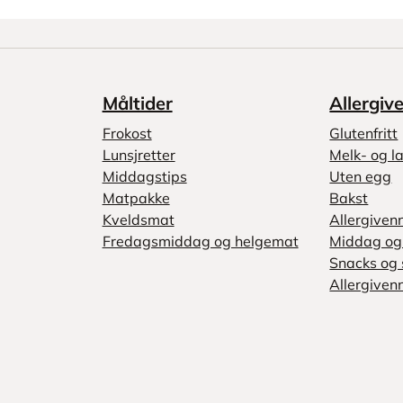
Måltider
Allergiv
Frokost
Glutenfritt
Lunsjretter
Melk- og la
Middagstips
Uten egg
Matpakke
Bakst
Kveldsmat
Allergiven
Fredagsmiddag og helgemat
Middag og 
Snacks og 
Allergivenn