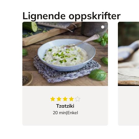
Lignende oppskrifter
4.25
av
5
stjerner
Tzatziki
20 min
|
Enkel