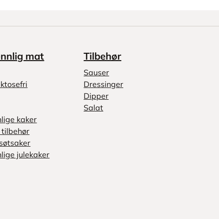
ennlig mat
Tilbehør
Sauser
ktosefri
Dressinger
Dipper
Salat
nlige kaker
tilbehør
søtsaker
lige julekaker