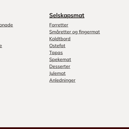
Selskapsmat
monade
Forretter
Småretter og fingermat
Koldtbord
e
Ostefat
Tapas
Spekemat
Desserter
Julemat
Anledninger