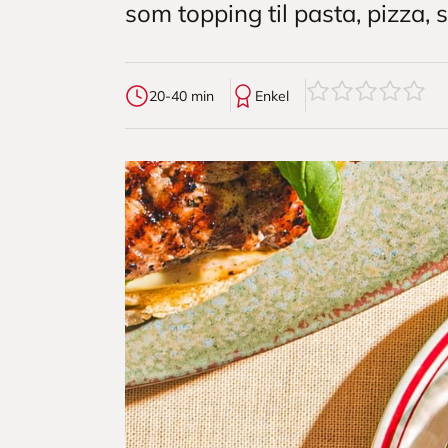
som topping til pasta, pizza, sa
0
av
5
stjerner
20-40 min
Enkel