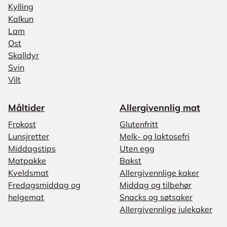
Kylling
Kalkun
Lam
Ost
Skalldyr
Svin
Vilt
Måltider
Allergivennlig mat
Frokost
Glutenfritt
Lunsjretter
Melk- og laktosefri
Middagstips
Uten egg
Matpakke
Bakst
Kveldsmat
Allergivennlige kaker
Fredagsmiddag og
Middag og tilbehør
helgemat
Snacks og søtsaker
Allergivennlige julekaker