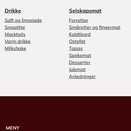
Drikke
Selskapsmat
Saft og limonade
Forretter
Smoothie
Småretter og fingermat
Mocktails
Koldtbord
Varm drikke
Ostefat
Milkshake
Tapas
Spekemat
Desserter
Julemat
Anledninger
MENY