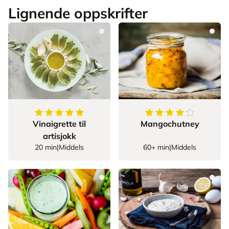
Lignende oppskrifter
5
av
5
stjerner
4.833333333333333
Vinaigrette til
Mangochutney
artisjokk
20 min
|
Middels
60+ min
|
Middels