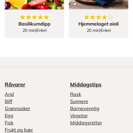
5
av
5
stjerner
4.055555555555555
Basilikumdipp
Hjemmelaget aioli
20 min
|
Enkel
20 min
|
Enkel
Råvarer
Middagstips
And
Rask
Biff
Sunnere
Grønnsaker
Barnevennlig
Egg
Vegetar
Fisk
Middagsretter
Frukt og bær