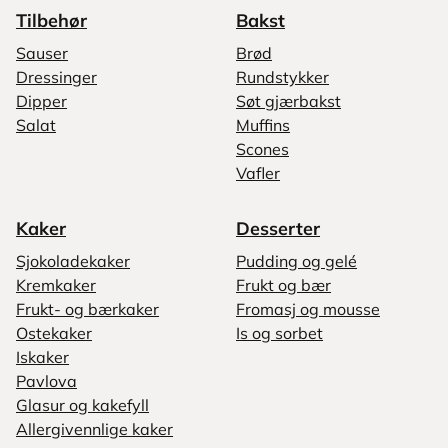
Tilbehør
Bakst
Sauser
Brød
Dressinger
Rundstykker
Dipper
Søt gjærbakst
Salat
Muffins
Scones
Vafler
Kaker
Desserter
Sjokoladekaker
Pudding og gelé
Kremkaker
Frukt og bær
Frukt- og bærkaker
Fromasj og mousse
Ostekaker
Is og sorbet
Iskaker
Pavlova
Glasur og kakefyll
Allergivennlige kaker