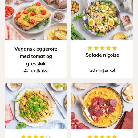
5
av
5
stjerner
Vegansk eggerøre
Salade niçoise
med tomat og
gressløk
20 min
|
Enkel
20 min
|
Enkel
4.333333333333333
av
5
stjerner
5
av
5
stjerner