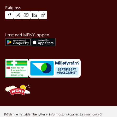
Følg oss
Last ned MENY-appen
På denne nettsiden benytter vi informasjonskapsler. Les mer om
vår