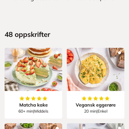
48
oppskrifter
5
av
5
stjerner
5
av
5
stjerner
Matcha kake
Vegansk eggerøre
60+ min
|
Middels
20 min
|
Enkel