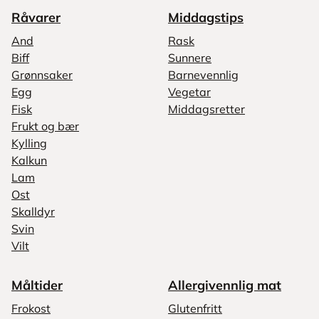
Råvarer
Middagstips
And
Rask
Biff
Sunnere
Grønnsaker
Barnevennlig
Egg
Vegetar
Fisk
Middagsretter
Frukt og bær
Kylling
Kalkun
Lam
Ost
Skalldyr
Svin
Vilt
Måltider
Allergivennlig mat
Frokost
Glutenfritt