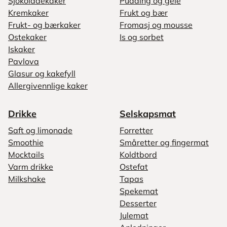
Sjokoladekaker
Pudding og gelé
Kremkaker
Frukt og bær
Frukt- og bærkaker
Fromasj og mousse
Ostekaker
Is og sorbet
Iskaker
Pavlova
Glasur og kakefyll
Allergivennlige kaker
Drikke
Selskapsmat
Saft og limonade
Forretter
Smoothie
Småretter og fingermat
Mocktails
Koldtbord
Varm drikke
Ostefat
Milkshake
Tapas
Spekemat
Desserter
Julemat