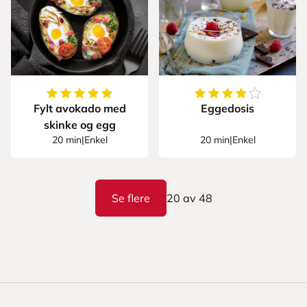
5
av
5
stjerner
4.6875
av
5
stjerner
Fylt avokado med
Eggedosis
skinke og egg
20 min
|
Enkel
20 min
|
Enkel
Se flere
20
av
48