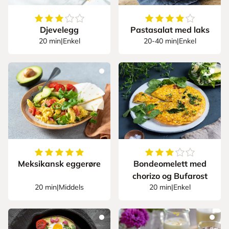
3.6666666666666665
av
5
stjerner
4
av
5
stjerner
Djevelegg
Pastasalat med laks
20 min
|
Enkel
20-40 min
|
Enkel
5
av
5
stjerner
3.777777777777777
Meksikansk eggerøre
Bondeomelett med
chorizo og Bufarost
20 min
|
Middels
20 min
|
Enkel