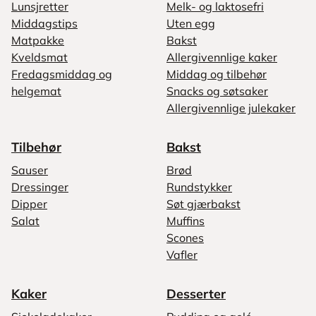
Lunsjretter
Melk- og laktosefri
Middagstips
Uten egg
Matpakke
Bakst
Kveldsmat
Allergivennlige kaker
Fredagsmiddag og
Middag og tilbehør
helgemat
Snacks og søtsaker
Allergivennlige julekaker
Tilbehør
Bakst
Sauser
Brød
Dressinger
Rundstykker
Dipper
Søt gjærbakst
Salat
Muffins
Scones
Vafler
Kaker
Desserter