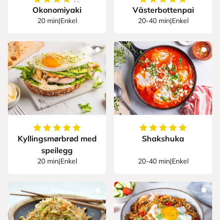
Okonomiyaki
Västerbottenpai
20 min
|
Enkel
20-40 min
|
Enkel
5
av
5
stjerner
5
av
5
stjerner
Kyllingsmørbrød med
Shakshuka
speilegg
20 min
|
Enkel
20-40 min
|
Enkel