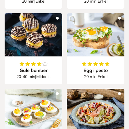
20 min
|
Enkel
20 min
|
Enkel
4.115044247787611
av
5
stjerner
5
av
5
stjerner
Gule bomber
Egg i pesto
20-40 min
|
Middels
20 min
|
Enkel