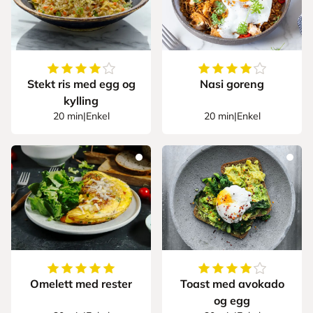
4.224489795918367
av
5
stjerner
4.5
av
5
stjerner
Stekt ris med egg og
Nasi goreng
kylling
20 min
|
Enkel
20 min
|
Enkel
5
av
5
stjerner
4.6
av
5
stjerner
Omelett med rester
Toast med avokado
og egg