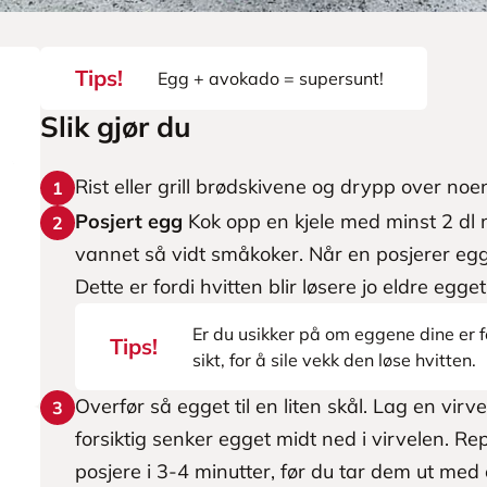
Tips!
Egg + avokado = supersunt!
Slik gjør du
Rist eller grill brødskivene og drypp over noen
1
Posjert egg
Kok opp en kjele med minst 2 dl 
2
vannet så vidt småkoker. Når en posjerer egg 
Dette er fordi hvitten blir løsere jo eldre egget
Er du usikker på om eggene dine er f
Tips!
sikt, for å sile vekk den løse hvitten.
Overfør så egget til en liten skål. Lag en virv
3
forsiktig senker egget midt ned i virvelen. 
posjere i 3-4 minutter, før du tar dem ut med 