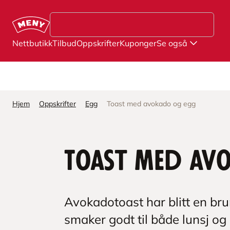
Hopp til hovedinnhold
Nettbutikk
Tilbud
Oppskrifter
Kuponger
Se også
Hjem
Oppskrifter
Egg
Toast med avokado og egg
Toast med av
Avokadotoast har blitt en bru
smaker godt til både lunsj og 