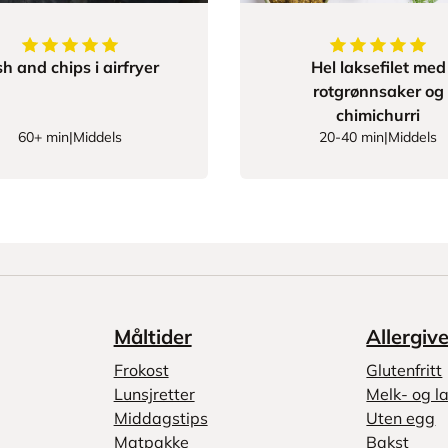
5
av
5
stjerner
5
av
5
stjerner
sh and chips i airfryer
Hel laksefilet med
rotgrønnsaker og
chimichurri
60+ min
|
Middels
20-40 min
|
Middels
Måltider
Allergiv
Frokost
Glutenfritt
Lunsjretter
Melk- og la
Middagstips
Uten egg
Matpakke
Bakst