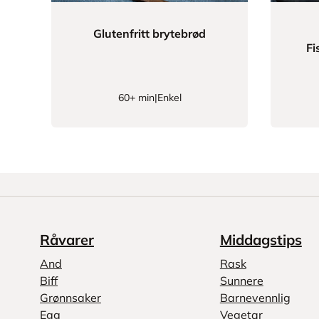
Glutenfritt brytebrød
Fi
60+ min
|
Enkel
Råvarer
Middagstips
And
Rask
Biff
Sunnere
Grønnsaker
Barnevennlig
Egg
Vegetar