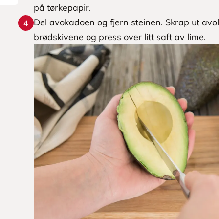
på tørkepapir.
Del avokadoen og fjern steinen. Skrap ut avok
4
brødskivene og press over litt saft av lime.