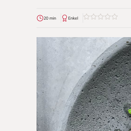
0
av
5
stjerner
20 min
Enkel