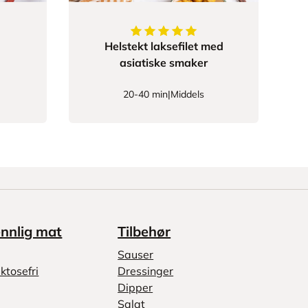
5
av
5
stjerner
Helstekt laksefilet med
asiatiske smaker
20-40 min
|
Middels
ennlig mat
Tilbehør
Sauser
ktosefri
Dressinger
Dipper
Salat