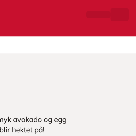
, myk avokado og egg
lir hektet på!