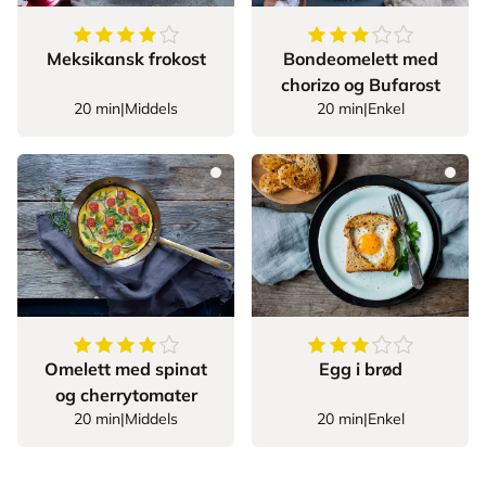
4.8
av
5
stjerner
3.777777777777777
Meksikansk frokost
Bondeomelett med
chorizo og Bufarost
20 min
|
Middels
20 min
|
Enkel
4.333333333333333
av
5
stjerner
3.789473684210526
Omelett med spinat
Egg i brød
og cherrytomater
20 min
|
Middels
20 min
|
Enkel