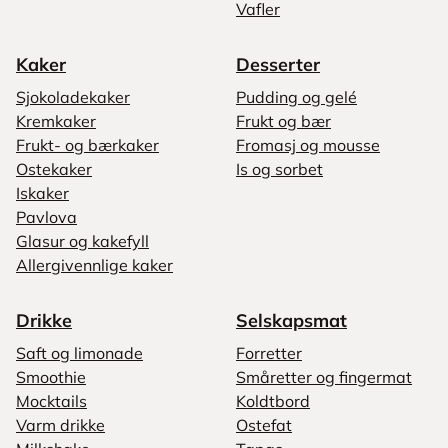
Vafler
Kaker
Desserter
Sjokoladekaker
Pudding og gelé
Kremkaker
Frukt og bær
Frukt- og bærkaker
Fromasj og mousse
Ostekaker
Is og sorbet
Iskaker
Pavlova
Glasur og kakefyll
Allergivennlige kaker
Drikke
Selskapsmat
Saft og limonade
Forretter
Smoothie
Småretter og fingermat
Mocktails
Koldtbord
Varm drikke
Ostefat