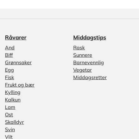
Råvarer
Middagstips
And
Rask
Biff
Sunnere
Grønnsaker
Barnevennlig
Egg
Vegetar
Fisk
Middagsretter
Frukt og bær
Kylling
Kalkun
Lam
Ost
Skalldyr
Svin
Vilt