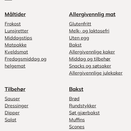
Måltider
Allergivennlig mat
Frokost
Glutenfritt
Lunsjretter
Melk- og laktosefri
Middagstips
Uten egg
Matpakke
Bakst
Kveldsmat
Allergivennlige kaker
Fredagsmiddag og
Middag og tilbehør
helgemat
Snacks og søtsaker
Allergivennlige julekaker
Tilbehør
Bakst
Sauser
Brød
Dressinger
Rundstykker
Dipper
Søt gjærbakst
Salat
Muffins
Scones