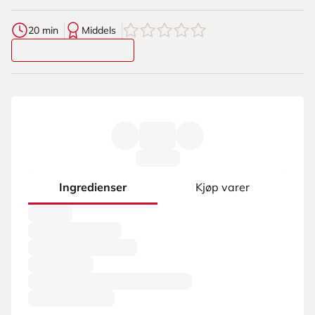
0
av
5
stjerner
20 min
Middels
Ingredienser
Kjøp varer