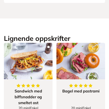
Lignende oppskrifter
5
av
5
stjerner
5
av
5
stjerner
Sandwich med
Bagel med pastrami
biffsnadder og
smeltet ost
20 min
|
Enkel
20 min
|
Enkel