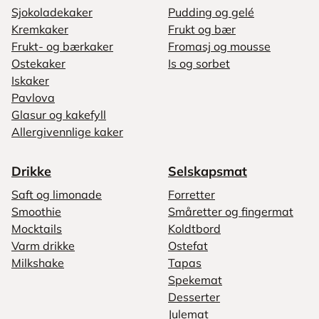
Sjokoladekaker
Pudding og gelé
Kremkaker
Frukt og bær
Frukt- og bærkaker
Fromasj og mousse
Ostekaker
Is og sorbet
Iskaker
Pavlova
Glasur og kakefyll
Allergivennlige kaker
Drikke
Selskapsmat
Saft og limonade
Forretter
Smoothie
Småretter og fingermat
Mocktails
Koldtbord
Varm drikke
Ostefat
Milkshake
Tapas
Spekemat
Desserter
Julemat