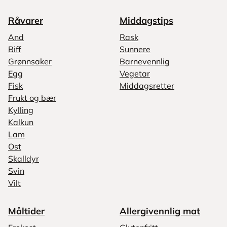
Råvarer
Middagstips
And
Rask
Biff
Sunnere
Grønnsaker
Barnevennlig
Egg
Vegetar
Fisk
Middagsretter
Frukt og bær
Kylling
Kalkun
Lam
Ost
Skalldyr
Svin
Vilt
Måltider
Allergivennlig mat