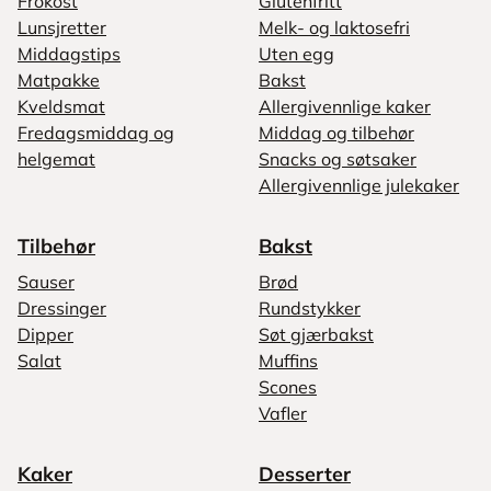
Frokost
Glutenfritt
Lunsjretter
Melk- og laktosefri
Middagstips
Uten egg
Matpakke
Bakst
Kveldsmat
Allergivennlige kaker
Fredagsmiddag og
Middag og tilbehør
helgemat
Snacks og søtsaker
Allergivennlige julekaker
Tilbehør
Bakst
Sauser
Brød
Dressinger
Rundstykker
Dipper
Søt gjærbakst
Salat
Muffins
Scones
Vafler
Kaker
Desserter