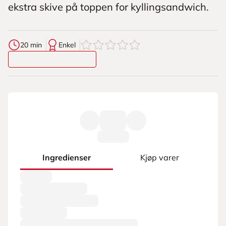
ekstra skive på toppen for kyllingsandwich.
0
av
5
stjerner
20 min
Enkel
Ingredienser
Kjøp varer