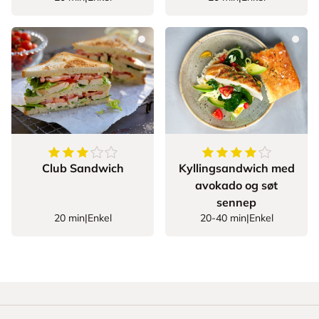
3.45
av
5
stjerner
4.333333333333333
Club Sandwich
Kyllingsandwich med
avokado og søt
sennep
20 min
|
Enkel
20-40 min
|
Enkel