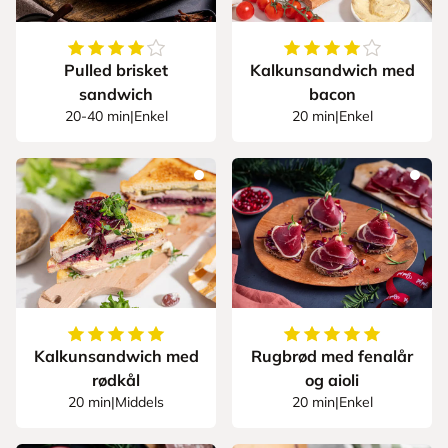
4.5
av
5
stjerner
4.333333333333333
Pulled brisket
Kalkunsandwich med
sandwich
bacon
20-40 min
|
Enkel
20 min
|
Enkel
5
av
5
stjerner
5
av
5
stjerner
Kalkunsandwich med
Rugbrød med fenalår
rødkål
og aioli
20 min
|
Middels
20 min
|
Enkel