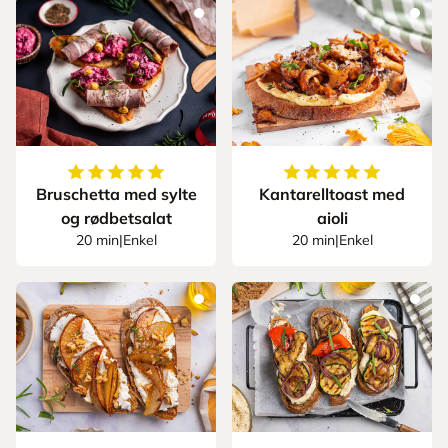
5
av
5
stjerner
5
av
5
stjerner
Bruschetta med sylte
Kantarelltoast med
og rødbetsalat
aioli
20 min
|
Enkel
20 min
|
Enkel