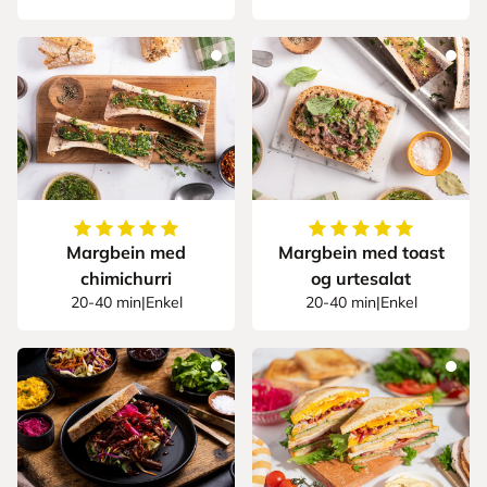
5
av
5
stjerner
5
av
5
stjerner
Margbein med
Margbein med toast
chimichurri
og urtesalat
20-40 min
|
Enkel
20-40 min
|
Enkel