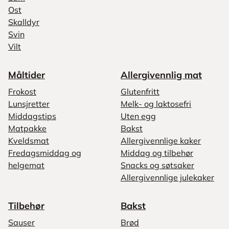
Ost
Skalldyr
Svin
Vilt
Måltider
Allergivennlig mat
Frokost
Glutenfritt
Lunsjretter
Melk- og laktosefri
Middagstips
Uten egg
Matpakke
Bakst
Kveldsmat
Allergivennlige kaker
Fredagsmiddag og
Middag og tilbehør
helgemat
Snacks og søtsaker
Allergivennlige julekaker
Tilbehør
Bakst
Sauser
Brød