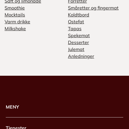
Saft og limonade
Forretter
Smoothie
Småretter og fingermat
Mocktails
Koldtbord
Varm drikke
Ostefat
Milkshake
Tapas
Spekemat
Desserter
Julemat
Anledninger
MENY
Tjenester