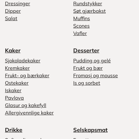
Dressinger
Rundstykker
Dipper
Søt gjærbakst
Salat
Muffins
Scones
Vafler
Kaker
Desserter
Sjokoladekaker
Pudding og gelé
Kremkaker
Frukt og bær
Frukt- og bærkaker
Fromasj og mousse
Ostekaker
Is og sorbet
Iskaker
Pavlova
Glasur og kakefyll
Allergivennlige kaker
Drikke
Selskapsmat