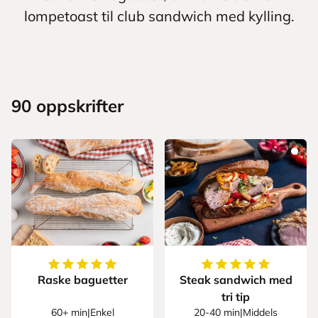
lompetoast til club sandwich med kylling.
90
oppskrifter
5
av
5
stjerner
5
av
5
stjerner
Raske baguetter
Steak sandwich med
tri tip
60+ min
|
Enkel
20-40 min
|
Middels