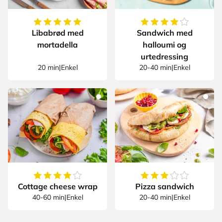
5
av
5
stjerner
4.875
av
5
stjerner
Libabrød med
Sandwich med
mortadella
halloumi og
urtedressing
20 min
|
Enkel
20-40 min
|
Enkel
4.65
av
5
stjerner
3.666666666666666
Cottage cheese wrap
Pizza sandwich
40-60 min
|
Enkel
20-40 min
|
Enkel