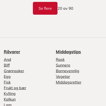
Se flere
20
av
90
Råvarer
Middagstips
And
Rask
Biff
Sunnere
Grønnsaker
Barnevennlig
Egg
Vegetar
Fisk
Middagsretter
Frukt og bær
Kylling
Kalkun
Lam