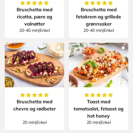
5
av
5
stjerner
5
av
5
stjerner
Bruschetta med
Bruschetta med
ricotta, pære og
fetakrem og grillede
valnøtter
grønnsaker
20-40 min
|
Enkel
20-40 min
|
Enkel
5
av
5
stjerner
5
av
5
stjerner
Bruschetta med
Toast med
chevre og rødbeter
tomatsalat, fetaost og
hot honey
20 min
|
Enkel
20 min
|
Enkel