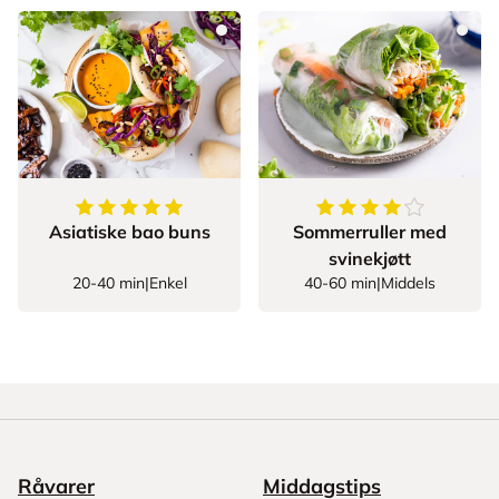
5
av
5
stjerner
4.666666666666667
Asiatiske bao buns
Sommerruller med
svinekjøtt
20-40 min
|
Enkel
40-60 min
|
Middels
Råvarer
Middagstips