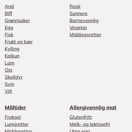
And
Rask
Biff
Sunnere
Grønnsaker
Barnevennlig
Egg
Vegetar
Fisk
Middagsretter
Frukt og bær
Kylling
Kalkun
Lam
Ost
Skalldyr
Svin
Vilt
Måltider
Allergivennlig mat
Frokost
Glutenfritt
Lunsjretter
Melk- og laktosefri
Middagstips
Uten egg