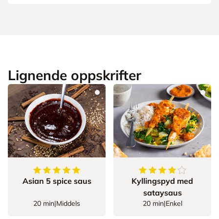
Lignende oppskrifter
5
av
5
stjerner
4.111111111111111
Asian 5 spice saus
Kyllingspyd med
sataysaus
20 min
|
Middels
20 min
|
Enkel