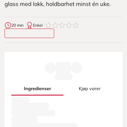
glass med lokk, holdbarhet minst én uke.
0
av
5
stjerner
20 min
Enkel
Ingredienser
Kjøp varer