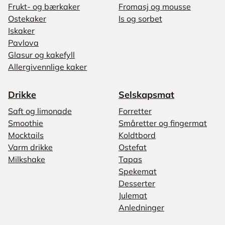
Frukt- og bærkaker
Fromasj og mousse
Ostekaker
Is og sorbet
Iskaker
Pavlova
Glasur og kakefyll
Allergivennlige kaker
Drikke
Selskapsmat
Saft og limonade
Forretter
Smoothie
Småretter og fingermat
Mocktails
Koldtbord
Varm drikke
Ostefat
Milkshake
Tapas
Spekemat
Desserter
Julemat
Anledninger