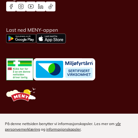
Last ned MENY-appen
På denne nettsiden benytter vi informasjonskapsler. Les mer om
vår
personvernerklæring
og
informasjonskapsler
.