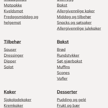
Matpakke
Bakst
Kveldsmat
Allergivennlige kaker
Fredagsmiddag og
Middag og tilbehør
helgemat
Snacks og søtsaker
Allergivennlige julekaker
Tilbehør
Bakst
Sauser
Brød
Dressinger
Rundstykker
Dipper
Søt gjærbakst
Salat
Muffins
Scones
Vafler
Kaker
Desserter
Sjokoladekaker
Pudding og gelé
Kremkaker
Frukt og bær