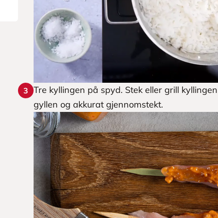
Tre kyllingen på spyd. Stek eller grill kyllinge
3
gyllen og akkurat gjennomstekt.