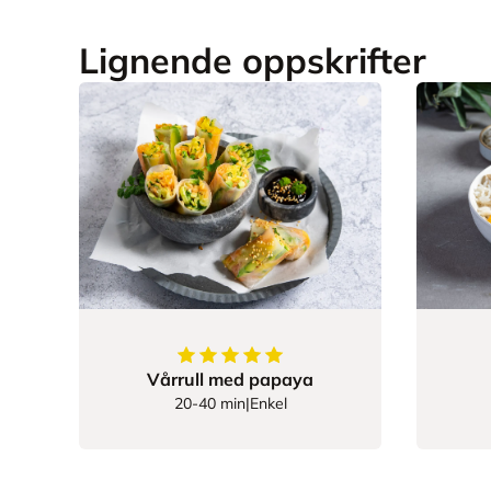
Lignende oppskrifter
5
av
5
stjerner
Vårrull med papaya
20-40 min
|
Enkel