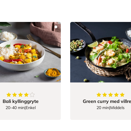
4.433333333333334
av
5
stjerner
5
av
5
stjerner
Bali kyllinggryte
Green curry med villr
20-40 min
|
Enkel
20 min
|
Middels