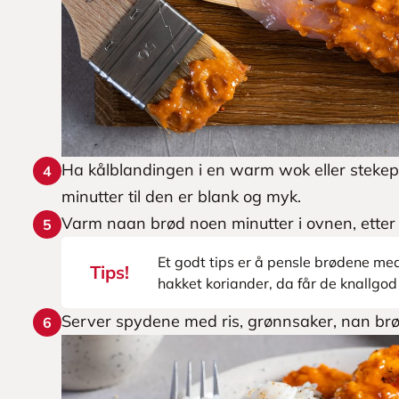
Ha kålblandingen i en warm wok eller stekepan
4
minutter til den er blank og myk.
Varm naan brød noen minutter i ovnen, etter
5
Et godt tips er å pensle brødene med
Tips!
hakket koriander, da får de knallgo
Server spydene med ris, grønnsaker, nan brø
6