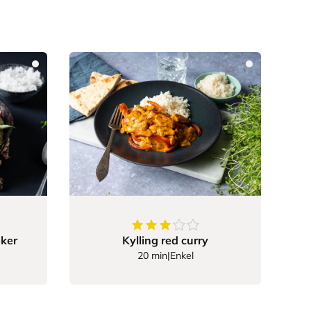
3.8529411764705883
av
5
stjern
eker
Kylling red curry
20 min
|
Enkel