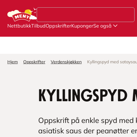
Hopp til hovedinnhold
Nettbutikk
Tilbud
Oppskrifter
Kuponger
Se også
Hjem
Oppskrifter
Verdenskjøkken
Kyllingspyd med sataysa
Kyllingspyd 
Oppskrift på enkle spyd med k
asiatisk saus der peanøtter 