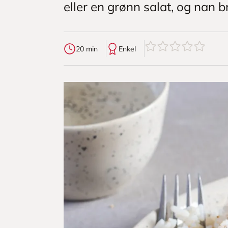
eller en grønn salat, og nan b
0
av
5
stjerner
20 min
Enkel