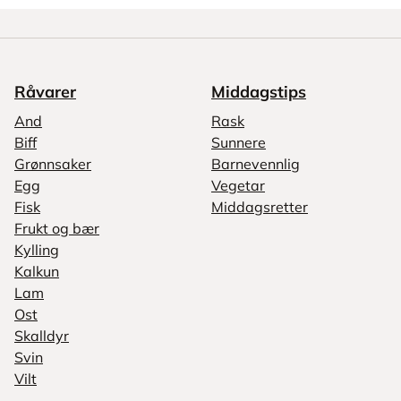
Råvarer
Middagstips
And
Rask
Biff
Sunnere
Grønnsaker
Barnevennlig
Egg
Vegetar
Fisk
Middagsretter
Frukt og bær
Kylling
Kalkun
Lam
Ost
Skalldyr
Svin
Vilt