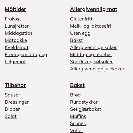
Måltider
Allergivennlig mat
Frokost
Glutenfritt
Lunsjretter
Melk- og laktosefri
Middagstips
Uten egg
Matpakke
Bakst
Kveldsmat
Allergivennlige kaker
Fredagsmiddag og
Middag og tilbehør
helgemat
Snacks og søtsaker
Allergivennlige julekaker
Tilbehør
Bakst
Sauser
Brød
Dressinger
Rundstykker
Dipper
Søt gjærbakst
Salat
Muffins
Scones
Vafler