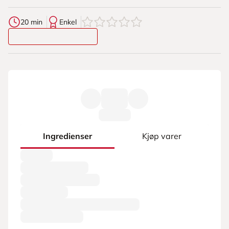
0
av
5
stjerner
20 min
Enkel
Ingredienser
Kjøp varer