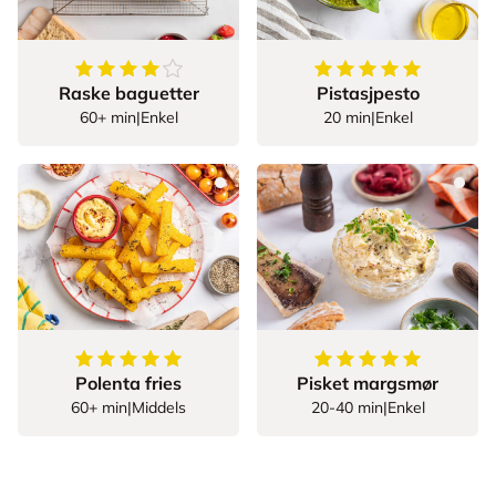
4.5
av
5
stjerner
5
av
5
stjerner
Raske baguetter
Pistasjpesto
60+ min
|
Enkel
20 min
|
Enkel
5
av
5
stjerner
5
av
5
stjerner
Polenta fries
Pisket margsmør
60+ min
|
Middels
20-40 min
|
Enkel