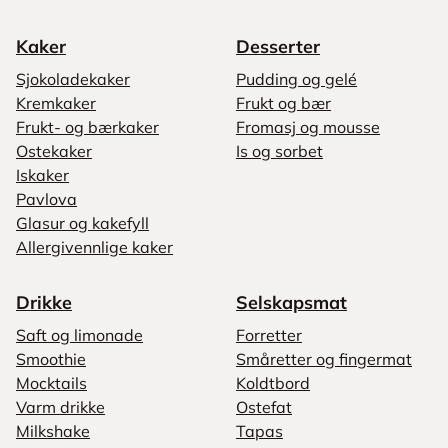
Kaker
Desserter
Sjokoladekaker
Pudding og gelé
Kremkaker
Frukt og bær
Frukt- og bærkaker
Fromasj og mousse
Ostekaker
Is og sorbet
Iskaker
Pavlova
Glasur og kakefyll
Allergivennlige kaker
Drikke
Selskapsmat
Saft og limonade
Forretter
Smoothie
Småretter og fingermat
Mocktails
Koldtbord
Varm drikke
Ostefat
Milkshake
Tapas