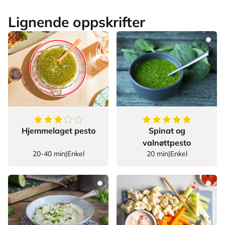
Lignende oppskrifter
3.75
av
5
stjerner
5
av
5
stjerner
Hjemmelaget pesto
Spinat og
valnøttpesto
20-40 min
|
Enkel
20 min
|
Enkel