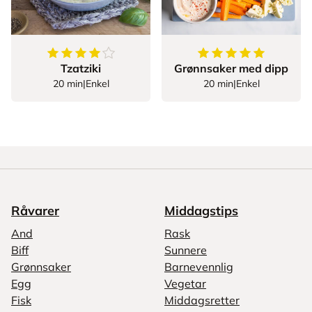
4.25
av
5
stjerner
5
av
5
stjerner
Tzatziki
Grønnsaker med dipp
20 min
|
Enkel
20 min
|
Enkel
Råvarer
Middagstips
And
Rask
Biff
Sunnere
Grønnsaker
Barnevennlig
Egg
Vegetar
Fisk
Middagsretter