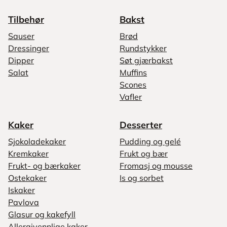
Tilbehør
Bakst
Sauser
Brød
Dressinger
Rundstykker
Dipper
Søt gjærbakst
Salat
Muffins
Scones
Vafler
Kaker
Desserter
Sjokoladekaker
Pudding og gelé
Kremkaker
Frukt og bær
Frukt- og bærkaker
Fromasj og mousse
Ostekaker
Is og sorbet
Iskaker
Pavlova
Glasur og kakefyll
Allergivennlige kaker